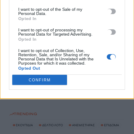
I want to opt-out of the Sale of my
Personal Data.
Αλλαγές στην ειδική άδεια μητρότητας – Επεκτείνεται σε
Opted In
περισσότερες κατηγορίες δικαιούχων
9 Αυγούστου, 2026
I want to opt-out of processing my
Personal Data for Targeted Advertising.
Opted In
Έρχονται εκπτώσεις έως 20% στα σούπερ μάρκετ – Ποια
I want to opt-out of Collection, Use,
προϊόντα μπαίνουν στο νέο πρόγραμμα συγκράτησης τιμών
Retention, Sale, and/or Sharing of my
Personal Data that Is Unrelated with the
9 Αυγούστου, 2026
Purposes for which it was collected.
Opted Out
Φειδίας Παναγιώτου: Αντιδράσεις για την εμφάνισή του με
CONFIRM
σορτς σε εκδήλωση μνήμης για Ισαάκ και Σολωμού
9 Αυγούστου, 2026
TRENDING
#
ΣΚΟΥΠΙΔΙΑ
#
ΔΕΛΤΙΟ ΛΟΤΟ
#
ΑΝΕΜΙΣΤΗΡΑΣ
#
ΕΠΙΔΟΜΑ