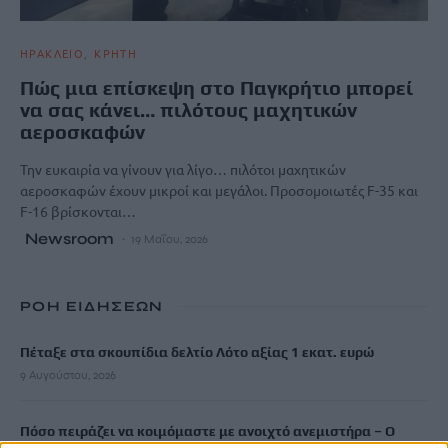
ΗΡΑΚΛΕΙΟ
ΚΡΗΤΗ
Πώς μια επίσκεψη στο Παγκρήτιο μπορεί
να σας κάνει… πιλότους μαχητικών
αεροσκαφών
Την ευκαιρία να γίνουν για λίγο… πιλότοι μαχητικών
αεροσκαφών έχουν μικροί και μεγάλοι. Προσομοιωτές F-35 και
F-16 βρίσκονται…
Newsroom
19 Μαΐου, 2026
ΡΟΗ ΕΙΔΗΣΕΩΝ
Πέταξε στα σκουπίδια δελτίο Λότο αξίας 1 εκατ. ευρώ
9 Αυγούστου, 2026
Πόσο πειράζει να κοιμόμαστε με ανοιχτό ανεμιστήρα – Ο