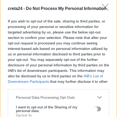
ειδικός απαντά
9 Αυγούστου, 2026
creta24 -
Do Not Process My Personal Information
If you wish to opt-out of the sale, sharing to third parties, or
Ένα άγνωστο επίδομα για συνταξιούχους – Ποιες οι
processing of your personal or sensitive information for
προϋποθέσεις
targeted advertising by us, please use the below opt-out
9 Αυγούστου, 2026
section to confirm your selection. Please note that after your
opt-out request is processed you may continue seeing
interest-based ads based on personal information utilized by
Από τις 16 έως 24 Αυγούστου το Φεστιβάλ Γεύσεων & Τέχνης
us or personal information disclosed to third parties prior to
στην Κίσσαμο
your opt-out. You may separately opt-out of the further
9 Αυγούστου, 2026
disclosure of your personal information by third parties on the
IAB’s list of downstream participants. This information may
also be disclosed by us to third parties on the
IAB’s List of
Επίδομα αδείας: Μέχρι πότε καταβάλλεται – Τι χρήματα θα
Downstream Participants
that may further disclose it to other
λάβετε
third parties.
9 Αυγούστου, 2026
Personal Data Processing Opt Outs
Διαγνωστικές εξετάσεις: Υποχρεωτική ψηφιακή ανάρτηση
I want to opt-out of the Sharing of my
αποτελεσμάτων από 1η Σεπτεμβρίου
personal data.
Opted In
9 Αυγούστου, 2026