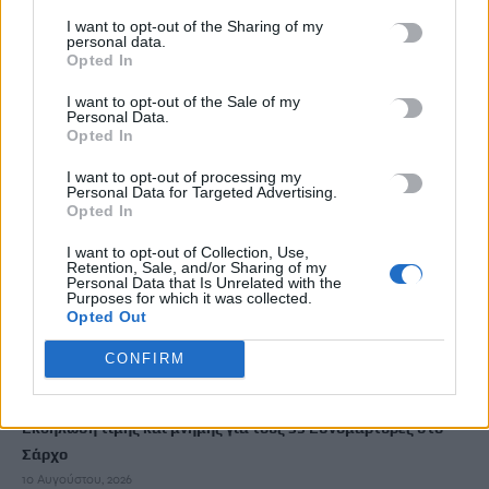
«Σαλπάρουμε για Γυμνάσιο!»: Τριήμερο βιωματικό
I want to opt-out of the Sharing of my
εργαστήριο για μαθητές από το ΚΕΣΑΝ Ηρακλείου
personal data.
10 Αυγούστου, 2026
Opted In
I want to opt-out of the Sale of my
Personal Data.
Χανιά: Ναυαγοσώστης «πάλεψε» με τα κύματα για να σώσει
Opted In
γυναίκα (βίντεο)
10 Αυγούστου, 2026
I want to opt-out of processing my
Personal Data for Targeted Advertising.
Opted In
Πάτρα: Άγιο είχε παιδάκι 2,5 ετών που έπεσε από μπαλκόνι –
I want to opt-out of Collection, Use,
Σώθηκε από ένα… δέντρο
Retention, Sale, and/or Sharing of my
10 Αυγούστου, 2026
Personal Data that Is Unrelated with the
Purposes for which it was collected.
Opted Out
Συνεδριάζει την Τρίτη η Δημοτική Επιτροπή
CONFIRM
10 Αυγούστου, 2026
Εκδήλωση τιμής και μνήμης για τους 35 Εθνομάρτυρες στο
Σάρχο
10 Αυγούστου, 2026