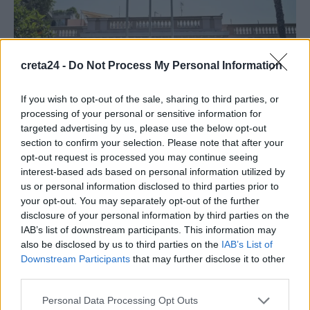
creta24 -
Do Not Process My Personal Information
If you wish to opt-out of the sale, sharing to third parties, or
ΚΟΙΝΩΝΙΑ
processing of your personal or sensitive information for
Άμεση απάντηση της Αθήνας στη ρωσική
targeted advertising by us, please use the below opt-out
section to confirm your selection. Please note that after your
πρόκληση: Απειλές κατά κυρίαρχων
opt-out request is processed you may continue seeing
κρατών αυτοδικαίως απορρίπτονται
interest-based ads based on personal information utilized by
Άμεσα απάντησαν διπλωματικές πηγές στις προκλητικές
us or personal information disclosed to third parties prior to
δηλώσεις της εκπροσώπου του ρωσικού ΥΠΕΞ, Μαρία Ζαχάροβα
your opt-out. You may separately opt-out of the further
ότι η Ρωσία θα…
disclosure of your personal information by third parties on the
IAB’s list of downstream participants. This information may
Newsroom
20 Νοεμβρίου, 2025
also be disclosed by us to third parties on the
IAB’s List of
Downstream Participants
that may further disclose it to other
third parties.
ΡΟΗ ΕΙΔΗΣΕΩΝ
Personal Data Processing Opt Outs