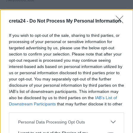
7 Αυγούστου, 2026
Σε εξέλιξη οι δηλώσεις Πόθεν Έσχες – Αναλυτικά η
creta24 -
Do Not Process My Personal Information
διαδικασία
7 Αυγούστου, 2026
If you wish to opt-out of the sale, sharing to third parties, or
processing of your personal or sensitive information for
Πότε πληρώνονται οι συντάξεις Σεπτεμβρίου
targeted advertising by us, please use the below opt-out
section to confirm your selection. Please note that after your
7 Αυγούστου, 2026
opt-out request is processed you may continue seeing
interest-based ads based on personal information utilized by
Ξεκινούν οι ετήσιες Καλοκαιρινές Εκθέσεις του Φεστιβάλ
us or personal information disclosed to third parties prior to
Κινηματογράφου Χανίων
your opt-out. You may separately opt-out of the further
7 Αυγούστου, 2026
disclosure of your personal information by third parties on the
IAB’s list of downstream participants. This information may
also be disclosed by us to third parties on the
IAB’s List of
Ισπανία: Απολιθώματα αποκαλύπτουν ότι οι πρώτοι
Downstream Participants
that may further disclose it to other
Ευρωπαίοι ίσως ασκούσαν κανιβαλισμό
third parties.
7 Αυγούστου, 2026
Personal Data Processing Opt Outs
Σοκαριστικές αποκαλύψεις του FBI μετά το Μουντιάλ: «Θα