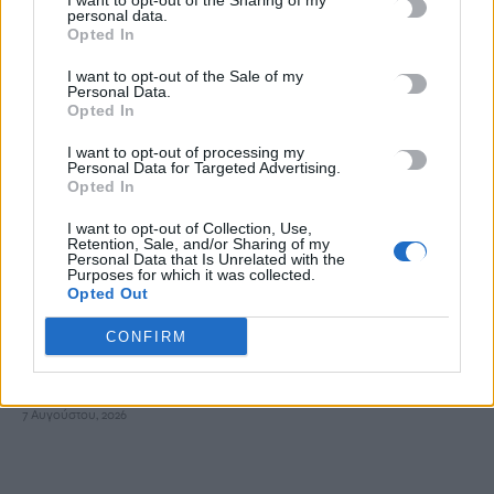
I want to opt-out of the Sharing of my
personal data.
ανατινάξω τον Μέσι με τέσσερις βόμβες»
Opted In
7 Αυγούστου, 2026
I want to opt-out of the Sale of my
Personal Data.
ΗΠΑ: Δασκάλα χορού κατηγορείται για σεξουαλική
Opted In
κακοποίηση δύο ανήλικων μαθητών της
I want to opt-out of processing my
7 Αυγούστου, 2026
Personal Data for Targeted Advertising.
Opted In
Το Ελληνικό Μεσογειακό Πανεπιστήμιο εκδίδει ηλεκτρονικά
I want to opt-out of Collection, Use,
Retention, Sale, and/or Sharing of my
τα Πρακτικά του Διεπιστημονικού Συνεδρίου «Ρένα
Personal Data that Is Unrelated with the
Purposes for which it was collected.
Κυριακού»
Opted Out
7 Αυγούστου, 2026
CONFIRM
ΔΕΕΠ (ΝΟΔΕ) Ηρακλείου: Με έργα η κυβέρνηση Μητσοτάκη
οδηγεί την Κρήτη στο μέλλον
7 Αυγούστου, 2026