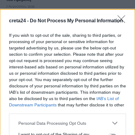
7 Αυγούστου, 2026
creta24 -
Do Not Process My Personal Information
Σαουδική Αραβία, Τουρκία και Πακιστάν υπέγραψαν
συμφωνία αμυντικής συνεργασίας
If you wish to opt-out of the sale, sharing to third parties, or
7 Αυγούστου, 2026
processing of your personal or sensitive information for
targeted advertising by us, please use the below opt-out
Μύκητας-«εισβολέας» προκαλεί σοβαρές λοιμώξεις και είναι
section to confirm your selection. Please note that after your
opt-out request is processed you may continue seeing
ανθεκτικός στα φάρμακα – Ανησυχία στις ΗΠΑ
interest-based ads based on personal information utilized by
7 Αυγούστου, 2026
us or personal information disclosed to third parties prior to
your opt-out. You may separately opt-out of the further
Ολική έκλειψη Ηλίου: Σε κατάσταση συναγερμού η Ευρώπη –
disclosure of your personal information by third parties on the
IAB’s list of downstream participants. This information may
Πώς μπορεί να επηρεαστεί το ηλεκτρικό δίκτυο
also be disclosed by us to third parties on the
IAB’s List of
7 Αυγούστου, 2026
Downstream Participants
that may further disclose it to other
third parties.
Μαζική η έξοδος των αδειούχων – Γεμάτα αναχωρούν τα
Personal Data Processing Opt Outs
πλοία
7 Αυγούστου, 2026
I want to opt-out of the Sharing of my