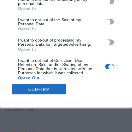
personal data.
Opted In
«Τα έχω χάσει όλα»: Συντετριμμένος ο πατέρας και σύζυγος
των θυμάτων στο τροχαίο στις Σέρρες
I want to opt-out of the Sale of my
Personal Data.
7 Αυγούστου, 2026
Opted In
I want to opt-out of processing my
Υποκλοπές: Στο αρχείο παραμένει η υπόθεση – «Οχι» από τον
Personal Data for Targeted Advertising.
Opted In
Αρειο Πάγο σε νέα έρευνα
7 Αυγούστου, 2026
I want to opt-out of Collection, Use,
Retention, Sale, and/or Sharing of my
Personal Data that Is Unrelated with the
Νέος πνιγμός σε παραλία των Χανίων – Νεκρή 65χρονη
Purposes for which it was collected.
Opted Out
7 Αυγούστου, 2026
CONFIRM
Πολύ υψηλός ο κίνδυνος εκδήλωσης πυρκαγιάς: Σε
κατάσταση Red Code το Σάββατο η Κρήτη
7 Αυγούστου, 2026