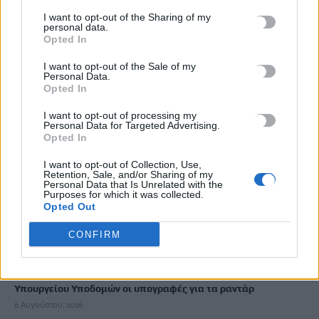
I want to opt-out of the Sharing of my
personal data.
Guardian: Έτοιμο το πρώτο κατασκευαστικό συμβόλαιο στη
Opted In
Γάζα από το «Συμβούλιο Ειρήνης» του Τραμπ
I want to opt-out of the Sale of my
6 Αυγούστου, 2026
Personal Data.
Opted In
Δολοφονία Βρετανίδας στην Κυψέλη: «Τότε άρχισα να τον
I want to opt-out of processing my
υποψιάζομαι» -Όσα αποκάλυψε στις Aρχές η σύζυγος του
Personal Data for Targeted Advertising.
Opted In
Αφγανού
6 Αυγούστου, 2026
I want to opt-out of Collection, Use,
Retention, Sale, and/or Sharing of my
Personal Data that Is Unrelated with the
Purposes for which it was collected.
Γερμανία: Τουλάχιστον 25 τραυματίες από σύγκρουση δύο
Opted Out
τραμ
6 Αυγούστου, 2026
CONFIRM
Αεροδρόμιο Καστελλίου: Παρουσία της ηγεσίας του
Υπουργείου Υποδομών οι υπογραφές για τα ραντάρ
6 Αυγούστου, 2026