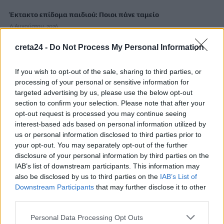
Έκτακτο επίδομα παιδιού: Ποιοι πάνε ταμείο
6 Αυγούστου, 2026
creta24 -
Do Not Process My Personal Information
ΟΠΕΚΑ: Νέα πληρωμή στις 7 Αυγούστου για τρίτεκνες και
πολύτεκνες οικογένειες
If you wish to opt-out of the sale, sharing to third parties, or
6 Αυγούστου, 2026
processing of your personal or sensitive information for
targeted advertising by us, please use the below opt-out
section to confirm your selection. Please note that after your
Χρίστος Δήμας: «Προχωρούν τα έργα σε όλο το μήκος του
opt-out request is processed you may continue seeing
ΒΟΑΚ»
interest-based ads based on personal information utilized by
6 Αυγούστου, 2026
us or personal information disclosed to third parties prior to
your opt-out. You may separately opt-out of the further
disclosure of your personal information by third parties on the
Λιμάνι Ηρακλείου: Έμπλεξε ο κάβος στην προπέλα του
IAB’s list of downstream participants. This information may
πλοίου – Περιπέτεια για 704 επιβάτες
also be disclosed by us to third parties on the
IAB’s List of
6 Αυγούστου, 2026
Downstream Participants
that may further disclose it to other
third parties.
Ντύθηκε «Χάρος» και ανέβηκε στην οροφή νοσοκομείου
Personal Data Processing Opt Outs
6 Αυγούστου, 2026