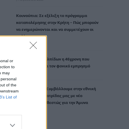
Κουνούπια: Σε εξέλιξη το πρόγραμμα
καταπολέμησης στην Κρήτη – Πώς μπορούν
να ενημερώνονται και να συμμετέχουν οι
πολίτες
7 Αυγούστου, 2026
Marfin: Στην Ευελπίδων η 46χρονη που
sonal or
κατηγορείται για τον φονικό εμπρησμό
ection to
ou may
7 Αυγούστου, 2026
 personal
out of the
Θεοδωρικάκος: Συμβάλλουμε στην εθνική
 downstream
ασφάλεια της πατρίδας μας με νέο
B’s List of
αναπτυξιακό καθεστώς για την Άμυνα
7 Αυγούστου, 2026
TRENDING