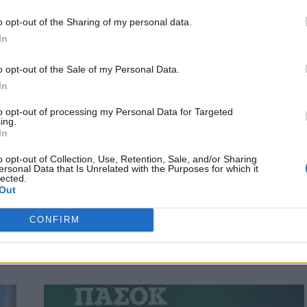
o opt-out of the Sharing of my personal data.
In
o opt-out of the Sale of my Personal Data.
In
ΠΟΛΙΤΙΚΗ
to opt-out of processing my Personal Data for Targeted
ing.
Ανδρουλάκης: «Η επιμονή μας να
In
υπερασπιστούμε τα ανθρώπινα
δικαιώματα και το κράτος δικαίου στη
o opt-out of Collection, Use, Retention, Sale, and/or Sharing
ersonal Data that Is Unrelated with the Purposes for which it
χώρα φέρνει αποτελέσματα»
lected.
Out
ένε
Στις δηλώσεις του Ταλ Ντίλιαν σχετικά με τη λειτουργία των
συστημάτων παρακολούθησης της εταιρείας Intellexa
CONFIRM
αναφέρεται σε δήλωσή…
Newsroom
13 Μαρτίου, 2026