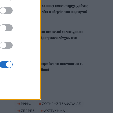
Δυστύχημα στις Σέρρες: «Δεν υπήρχε χρόνος
για αντίδραση», λέει ο οδηγός του φορτηγού
7 Αυγούστου, 2026
Κρίση στη Θέουτα: Ισπανικό τελεσίγραφο
στην Ιταλία για άρση των ελέγχων στα
σύνορα
7 Αυγούστου, 2026
Πώς να μη σας τσιμπάνε τα κουνούπια: Τι
προτείνουν οι ειδικοί
7 Αυγούστου, 2026
TRENDING
#
ΡΙΦΙΦΙ
#
ΣΩΤΗΡΗΣ ΤΣΑΦΟΥΛΙΑΣ
#
ΣΕΡΡΕΣ
#
ΔΥΣΤΥΧΗΜΑ