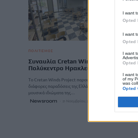
I want t
Opted 
I want t
Opted 
ΠΟΛΙΤΙΣΜΟΣ
I want 
Advertis
Συναυλία Cretan Winds Project στο
Opted 
Πολύκεντρο Ηρακλείου
I want t
of my P
Tο Cretan Winds Project παρουσιάζει μουσικές από
was col
διάφορες παραδόσεις της Ελλάδας με ιδιαίτερη εστίαση 
Opted 
μουσικά ιδιώματα της…
Newsroom
21 Νοεμβρίου, 2025