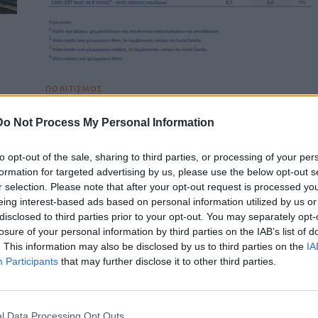
ΠΟΛΙΤΙΣΜΟΣ
ύ
Ο Μάριος Λεβέντης παρουσιάζει το νέο
το
Do Not Process My Personal Information
του έργο «Πονάνε όταν βρέχει» στο
Πολύκεντρο Ηρακλείου
to opt-out of the sale, sharing to third parties, or processing of your per
Ο Μάριος Λεβέντης επιστρέφει στο Πολύκεντρο Δήμου
formation for targeted advertising by us, please use the below opt-out s
Ηρακλείου την καλλιτεχνική του στέγη για ενδέκατη
r selection. Please note that after your opt-out request is processed y
συνεχόμενη χρονιά, παρουσιάζοντας το νέο του…
eing interest-based ads based on personal information utilized by us or
disclosed to third parties prior to your opt-out. You may separately opt-
Newsroom
29 Ιανουαρίου, 2026
losure of your personal information by third parties on the IAB’s list of
. This information may also be disclosed by us to third parties on the
IA
Participants
that may further disclose it to other third parties.
l Data Processing Opt Outs