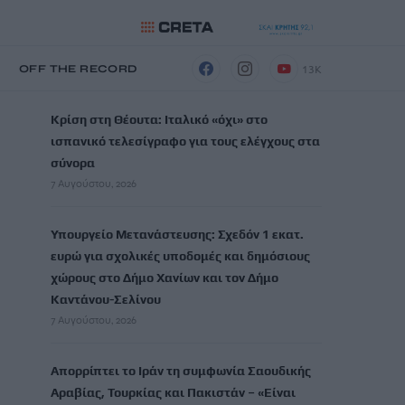
13K
Η
OFF THE RECORD
ΡΟΗ ΕΙΔΗΣΕΩΝ
Κρίση στη Θέουτα: Ιταλικό «όχι» στο
ισπανικό τελεσίγραφο για τους ελέγχους στα
σύνορα
7 Αυγούστου, 2026
Υπουργείο Μετανάστευσης: Σχεδόν 1 εκατ.
ευρώ για σχολικές υποδομές και δημόσιους
χώρους στο Δήμο Χανίων και τον Δήμο
Καντάνου-Σελίνου
7 Αυγούστου, 2026
Απορρίπτει το Ιράν τη συμφωνία Σαουδικής
Αραβίας, Τουρκίας και Πακιστάν – «Είναι