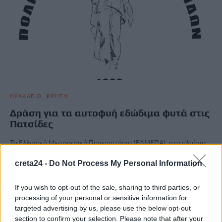
ΗΡΑΚΛΕΙΟ
ΚΡΗΤΗ
Δράση για τα αυτοφυή εδώδιμα φυτά στις
Πατσίδες
Το Ελληνικό Μεσογειακό Πανεπιστήμιο (ΕΛΜΕΠΑ), στο πλαίσιο
της πράξης ΑΕΝαΟΝ του προγράμματος Inderreg VI – A ΕΛΛΑΔΑ
ΚΥΠΡΟΣ…
creta24 -
Do Not Process My Personal Information
Newsroom
25 Μαρτίου, 2026
If you wish to opt-out of the sale, sharing to third parties, or
processing of your personal or sensitive information for
targeted advertising by us, please use the below opt-out
ΡΟΗ ΕΙΔΗΣΕΩΝ
section to confirm your selection. Please note that after your