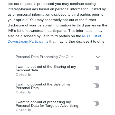
opt-out request is processed you may continue seeing
Ποιες οι απάτητες παραλίες της Ελλάδας – My coast: Πώς θα
interest-based ads based on personal information utilized by
κάνετε καταγγελία για παρανομίες
us or personal information disclosed to third parties prior to
8 Αυγούστου, 2026
your opt-out. You may separately opt-out of the further
disclosure of your personal information by third parties on the
IAB’s list of downstream participants. This information may
Περσείδες: Το εντυπωσιακό φαινόμενο πλησιάζει – Πότε θα
also be disclosed by us to third parties on the
IAB’s List of
δούμε τη «βροχή» των αστεριών
Downstream Participants
that may further disclose it to other
8 Αυγούστου, 2026
third parties.
Personal Data Processing Opt Outs
Ενοίκια: Πότε γίνονται υποχρεωτικές οι πληρωμές μέσω
τραπεζών
I want to opt-out of the Sharing of my
personal data.
8 Αυγούστου, 2026
Opted In
I want to opt-out of the Sale of my
Ισπανία: Η συγκινητική επανένωση γυναίκας με τα
Personal Data.
γαϊδουράκια της μετά τις πυρκαγιές
Opted In
8 Αυγούστου, 2026
I want to opt-out of processing my
Personal Data for Targeted Advertising.
Opted In
Στις 19 Αυγούστου η γενική συνέλευση του συλλόγου