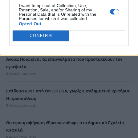
κρεοπωλών Χανίων
I want to opt-out of Collection, Use,
Retention, Sale, and/or Sharing of my
8 Αυγούστου, 2026
Personal Data that Is Unrelated with the
Purposes for which it was collected.
Opted Out
Νέος κύκλος μαθημάτων Κινεζικής Γλώσσας στο
Πανεπιστήμιο Κρήτης για το ακαδημαϊκό έτος 2026-2027
CONFIRM
8 Αυγούστου, 2026
Άνοια: Ποια είναι τα επαγγέλματα που προστατεύουν τον
εγκέφαλο
8 Αυγούστου, 2026
Επίδομα €391 από τον ΟΠΕΚΑ, χωρίς εισοδηματικά κριτήρια:
Η προϋπόθεση
8 Αυγούστου, 2026
Θεατρική αφήγηση «Έρευσεν ύδωρ» στο Δημοτικό Σχολείο
Κεφαλά
8 Αυγούστου, 2026