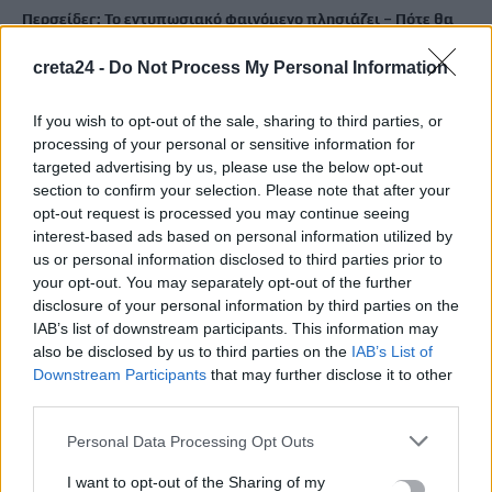
Περσείδες: Το εντυπωσιακό φαινόμενο πλησιάζει – Πότε θα
δούμε τη «βροχή» των αστεριών
creta24 -
Do Not Process My Personal Information
8 Αυγούστου, 2026
If you wish to opt-out of the sale, sharing to third parties, or
Ενοίκια: Πότε γίνονται υποχρεωτικές οι πληρωμές μέσω
processing of your personal or sensitive information for
τραπεζών
targeted advertising by us, please use the below opt-out
8 Αυγούστου, 2026
section to confirm your selection. Please note that after your
opt-out request is processed you may continue seeing
interest-based ads based on personal information utilized by
Ισπανία: Η συγκινητική επανένωση γυναίκας με τα
us or personal information disclosed to third parties prior to
γαϊδουράκια της μετά τις πυρκαγιές
your opt-out. You may separately opt-out of the further
8 Αυγούστου, 2026
disclosure of your personal information by third parties on the
IAB’s list of downstream participants. This information may
also be disclosed by us to third parties on the
IAB’s List of
Στις 19 Αυγούστου η γενική συνέλευση του συλλόγου
Downstream Participants
that may further disclose it to other
κρεοπωλών Χανίων
third parties.
8 Αυγούστου, 2026
Personal Data Processing Opt Outs
Νέος κύκλος μαθημάτων Κινεζικής Γλώσσας στο
I want to opt-out of the Sharing of my