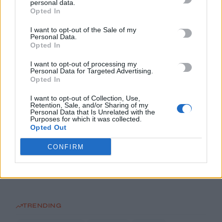
personal data.
Πανεπιστήμιο Κρήτης για το ακαδημαϊκό έτος 2026-2027
Opted In
8 Αυγούστου, 2026
I want to opt-out of the Sale of my
Personal Data.
Άνοια: Ποια είναι τα επαγγέλματα που προστατεύουν τον
Opted In
εγκέφαλο
I want to opt-out of processing my
8 Αυγούστου, 2026
Personal Data for Targeted Advertising.
Opted In
Επίδομα €391 από τον ΟΠΕΚΑ, χωρίς εισοδηματικά κριτήρια:
I want to opt-out of Collection, Use,
Η προϋπόθεση
Retention, Sale, and/or Sharing of my
Personal Data that Is Unrelated with the
8 Αυγούστου, 2026
Purposes for which it was collected.
Opted Out
Θεατρική αφήγηση «Έρευσεν ύδωρ» στο Δημοτικό Σχολείο
CONFIRM
Κεφαλά
8 Αυγούστου, 2026
TRENDING