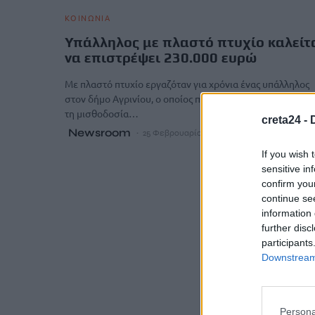
ΚΟΙΝΩΝΙΑ
Υπάλληλος με πλαστό πτυχίο καλείτ
να επιστρέψει 230.000 ευρώ
Με πλαστό πτυχίο εργαζόταν για χρόνια ένας υπάλληλος
στον δήμο Αγρινίου, ο οποίος πλέον καλείται να επιστρέ
τη μισθοδοσία…
creta24 -
Newsroom
25 Φεβρουαρίου, 2026
If you wish 
sensitive in
confirm you
continue se
information 
further disc
participants
Downstream 
Persona