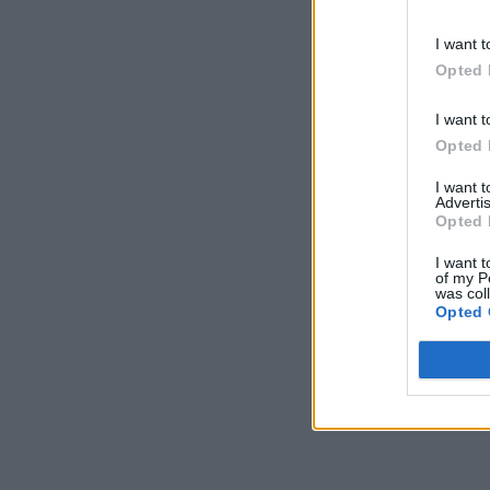
I want t
Opted 
I want t
Opted 
I want 
Advertis
Opted 
I want t
of my P
was col
Opted 