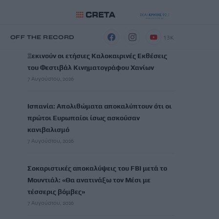
ΡΟΗ ΕΙΔΗΣΕΩΝ
13K
Η
OFF THE RECORD
Ξεκινούν οι ετήσιες Καλοκαιρινές Εκθέσεις
του Φεστιβάλ Κινηματογράφου Χανίων
7 Αυγούστου, 2026
Ισπανία: Απολιθώματα αποκαλύπτουν ότι οι
πρώτοι Ευρωπαίοι ίσως ασκούσαν
κανιβαλισμό
7 Αυγούστου, 2026
Σοκαριστικές αποκαλύψεις του FBI μετά το
Μουντιάλ: «Θα ανατινάξω τον Μέσι με
τέσσερις βόμβες»
7 Αυγούστου, 2026