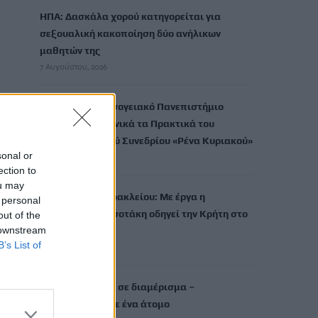
ΗΠΑ: Δασκάλα χορού κατηγορείται για
σεξουαλική κακοποίηση δύο ανήλικων
μαθητών της
7 Αυγούστου, 2026
Το Ελληνικό Μεσογειακό Πανεπιστήμιο
εκδίδει ηλεκτρονικά τα Πρακτικά του
Διεπιστημονικού Συνεδρίου «Ρένα Κυριακού»
sonal or
7 Αυγούστου, 2026
ection to
ou may
ΔΕΕΠ (ΝΟΔΕ) Ηρακλείου: Με έργα η
 personal
κυβέρνηση Μητσοτάκη οδηγεί την Κρήτη στο
out of the
 downstream
μέλλον
B’s List of
7 Αυγούστου, 2026
Ρέθυμνο: Φωτιά σε διαμέρισμα –
Απεγκλωβίστηκε ένα άτομο