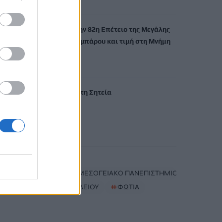
7 Αυγούστου, 2026
Εκδήλωση για την 82η Επέτειο της Μεγάλης
Κύκλωσης της Εμπάρου και τιμή στη Μνήμη
των ηρώων
7 Αυγούστου, 2026
Νέα πυρκαγιά στη Σητεία
7 Αυγούστου, 2026
TRENDING
#
ΔΑΣΚΑΛΑ
#
ΕΛΛΗΝΙΚΟ ΜΕΣΟΓΕΙΑΚΟ ΠΑΝΕΠΙΣΤΗΜΙΟ
#
ΔΕΕΠ ΗΡΑΚΛΕΙΟΥ
#
ΦΩΤΙΑ