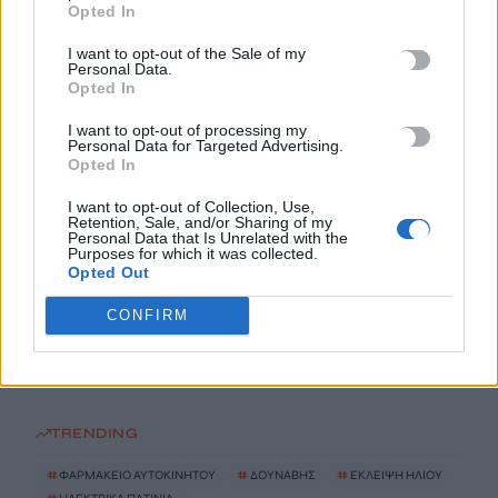
9 Αυγούστου, 2026
Opted In
I want to opt-out of the Sale of my
Airbnb σε πολυκατοικίες: Πότε οι ιδιοκτήτες μπορούν να
Personal Data.
Opted In
φρενάρουν την βραχυχρόνια μίσθωση
9 Αυγούστου, 2026
I want to opt-out of processing my
Personal Data for Targeted Advertising.
Opted In
Αλλάζει χρώμα η Γη: Τι είναι η λευκαύγεια – Η σχέση με την
I want to opt-out of Collection, Use,
υπερθέρμανση του πλανήτη
Retention, Sale, and/or Sharing of my
9 Αυγούστου, 2026
Personal Data that Is Unrelated with the
Purposes for which it was collected.
Opted Out
Τσίχλα – «ασπίδα» κατά του καρκίνου του στόματος:
CONFIRM
Εξουδετερώνει τον ιό HPV έως και 93%
9 Αυγούστου, 2026
TRENDING
#
ΦΑΡΜΑΚΕΙΟ ΑΥΤΟΚΙΝΗΤΟΥ
#
ΔΟΥΝΑΒΗΣ
#
ΕΚΛΕΙΨΗ ΗΛΙΟΥ