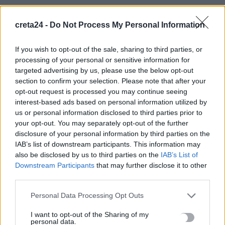
αναδύθηκαν στον Δούναβη λόγω της χαμηλής στάθμης
9 Αυγούστου, 2026
creta24 -
Do Not Process My Personal Information
Ολική έκλειψη Ηλίου στις 12 Αυγούστου: Το σπάνιο ουράνιο
If you wish to opt-out of the sale, sharing to third parties, or
processing of your personal or sensitive information for
φαινόμενο που θα σκοτεινιάσει τη μισή Ευρώπη
targeted advertising by us, please use the below opt-out
9 Αυγούστου, 2026
section to confirm your selection. Please note that after your
opt-out request is processed you may continue seeing
Τα ηλεκτρικά πατίνια είναι τρεις φορές πιο επικίνδυνα από
interest-based ads based on personal information utilized by
μηχανές και ποδήλατα – Αποκαλυπτική μελέτη
us or personal information disclosed to third parties prior to
your opt-out. You may separately opt-out of the further
9 Αυγούστου, 2026
disclosure of your personal information by third parties on the
IAB’s list of downstream participants. This information may
Μεταμοσχεύσεις: 23% αύξηση στη δωρεά οργάνων για το
also be disclosed by us to third parties on the
IAB’s List of
2025
Downstream Participants
that may further disclose it to other
9 Αυγούστου, 2026
third parties.
Personal Data Processing Opt Outs
Ο Ήλιος όπως δεν τον έχετε ξαναδεί – Οι «δίνες» που δεν ήταν
I want to opt-out of the Sharing of my
ορατές στο παρελθόν
personal data.