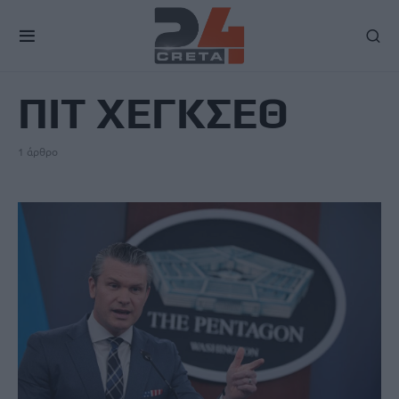
TAG
ΠΙΤ ΧΕΓΚΣΕΘ
1 άρθρο