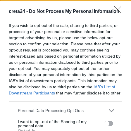
7 Αυγούστου, 2026
creta24 -
Do Not Process My Personal Information
Ξεκινούν οι ετήσιες Καλοκαιρινές Εκθέσεις του Φεστιβάλ
If you wish to opt-out of the sale, sharing to third parties, or
Κινηματογράφου Χανίων
processing of your personal or sensitive information for
7 Αυγούστου, 2026
targeted advertising by us, please use the below opt-out
section to confirm your selection. Please note that after your
opt-out request is processed you may continue seeing
Ισπανία: Απολιθώματα αποκαλύπτουν ότι οι πρώτοι
interest-based ads based on personal information utilized by
Ευρωπαίοι ίσως ασκούσαν κανιβαλισμό
us or personal information disclosed to third parties prior to
7 Αυγούστου, 2026
your opt-out. You may separately opt-out of the further
disclosure of your personal information by third parties on the
IAB’s list of downstream participants. This information may
Σοκαριστικές αποκαλύψεις του FBI μετά το Μουντιάλ: «Θα
also be disclosed by us to third parties on the
IAB’s List of
ανατινάξω τον Μέσι με τέσσερις βόμβες»
Downstream Participants
that may further disclose it to other
7 Αυγούστου, 2026
third parties.
Personal Data Processing Opt Outs
ΗΠΑ: Δασκάλα χορού κατηγορείται για σεξουαλική
κακοποίηση δύο ανήλικων μαθητών της
I want to opt-out of the Sharing of my
personal data.
7 Αυγούστου, 2026
Opted In