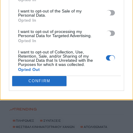
I want to opt-out of the Sale of my
Το Ελληνικό Μεσογειακό Πανεπιστήμιο εκδίδει ηλεκτρονικά
Personal Data.
τα Πρακτικά του Διεπιστημονικού Συνεδρίου «Ρένα
Opted In
Κυριακού»
I want to opt-out of processing my
7 Αυγούστου, 2026
Personal Data for Targeted Advertising.
Opted In
ΔΕΕΠ (ΝΟΔΕ) Ηρακλείου: Με έργα η κυβέρνηση Μητσοτάκη
I want to opt-out of Collection, Use,
οδηγεί την Κρήτη στο μέλλον
Retention, Sale, and/or Sharing of my
Personal Data that Is Unrelated with the
7 Αυγούστου, 2026
Purposes for which it was collected.
Opted Out
Ρέθυμνο: Φωτιά σε διαμέρισμα – Απεγκλωβίστηκε ένα άτομο
CONFIRM
7 Αυγούστου, 2026
TRENDING
#
ΠΛΗΡΩΜΕΣ
#
ΣΥΝΤΑΞΕΙΣ
#
ΦΕΣΤΙΒΑΛ ΚΙΝΗΜΑΤΟΓΡΑΦΟΥ ΧΑΝΙΩΝ
#
ΑΠΟΛΙΘΩΜΑΤΑ