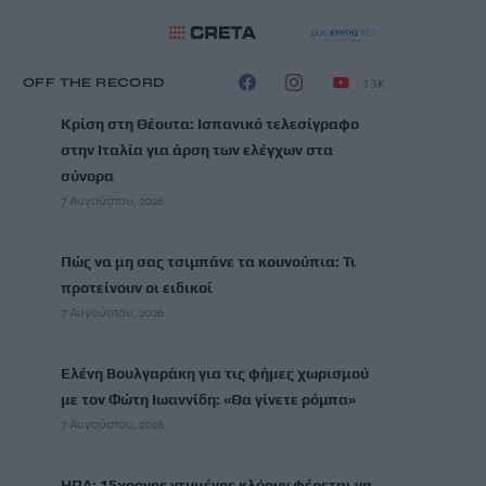
ΡΟΗ ΕΙΔΗΣΕΩΝ
13K
Η
OFF THE RECORD
Κρίση στη Θέουτα: Ισπανικό τελεσίγραφο
στην Ιταλία για άρση των ελέγχων στα
σύνορα
7 Αυγούστου, 2026
Πώς να μη σας τσιμπάνε τα κουνούπια: Τι
προτείνουν οι ειδικοί
7 Αυγούστου, 2026
Ελένη Βουλγαράκη για τις φήμες χωρισμού
με τον Φώτη Ιωαννίδη: «Θα γίνετε ρόμπα»
7 Αυγούστου, 2026
ΗΠΑ: 15χρονος ντυμένος κλόουν φέρεται να