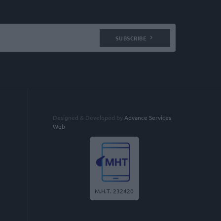
SUBSCRIBE
Designed & Developed by
Advance Services
Web
Μ.Η.Τ. 232420