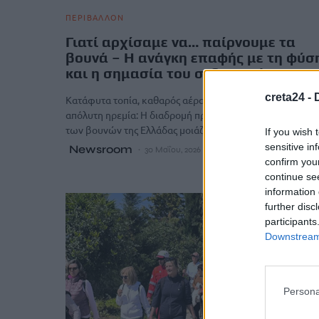
ΠΕΡΙΒΑΛΛΟΝ
Γιατί αρχίσαμε να… παίρνουμε τα
βουνά – Η ανάγκη επαφής με τη φύσ
και η σημασία του σεβασμού
creta24 -
Κατάφυτα τοπία, καθαρός αέρας, ανοιχτός ορίζοντας,
απόλυτη ηρεμία: Η διαδρομή προς τις κορυφές
των βουνών της Ελλάδας μοιάζει με ένα…
If you wish 
sensitive in
Newsroom
30 Μαΐου, 2026
confirm you
continue se
information 
further disc
participants
Downstream 
Persona