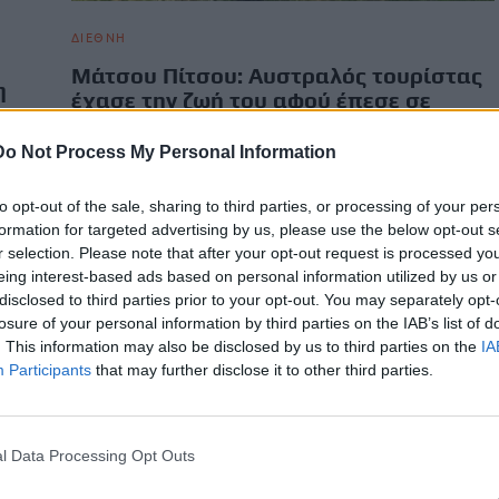
ΔΙΕΘΝΗ
Μάτσου Πίτσου: Αυστραλός τουρίστας
η
έχασε την ζωή του αφού έπεσε σε
χαράδρα ενώ έκανε πεζοπορία
Do Not Process My Personal Information
Ένας Αυστραλός τουρίστας έχασε τη ζωή του αφού έπεσε
σε χαράδρα, ενώ έκανε πεζοπορία στο Μονοπάτι των
to opt-out of the sale, sharing to third parties, or processing of your per
Ίνκας με προορισμό το Μάτσου Πίτσου στο Περού,…
formation for targeted advertising by us, please use the below opt-out s
Newsroom
24 Μαΐου, 2026
r selection. Please note that after your opt-out request is processed y
eing interest-based ads based on personal information utilized by us or
disclosed to third parties prior to your opt-out. You may separately opt-
losure of your personal information by third parties on the IAB’s list of
. This information may also be disclosed by us to third parties on the
IA
Participants
that may further disclose it to other third parties.
l Data Processing Opt Outs