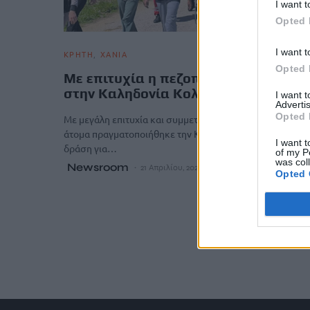
I want t
Opted 
I want t
ΚΡΗΤΗ
ΧΑΝΙΑ
Opted 
Με επιτυχία η πεζοπορική διαδρομή
στην Καληδονία Κολυμβαρίου
I want 
Advertis
Opted 
Με μεγάλη επιτυχία και συμμετοχή που ξεπέρασε τα 100
άτομα πραγματοποιήθηκε την Κυριακή η πρώτη πεζοπορ
I want t
δράση για…
of my P
was col
Newsroom
21 Απριλίου, 2026
Opted 