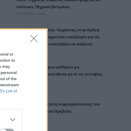
σκότωσε 78χρονο βετεράνο
7 Αυγούστου, 2026
Σοβαρή καταγγελία: Τουρίστας στην Κρήτη
επιχείρησε να χρηματίσει υπάλληλο για να
του επιτρέψει να ασελγήσει σε ανήλικη
7 Αυγούστου, 2026
sonal or
ection to
ou may
Επτά στα 10 κτήρια κρίθηκαν μη
 personal
κατοικήσιμα ή επικίνδυνα μετά τις αυτοψίες
out of the
στη Δυτ. Αττική
 downstream
7 Αυγούστου, 2026
B’s List of
Στον «πάγο» η μελέτη πυροπροστασίας του
Φοινικόδασους του Πρέβελη
7 Αυγούστου, 2026