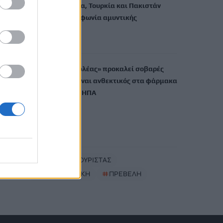
Σαουδική Αραβία, Τουρκία και Πακιστάν
υπέγραψαν συμφωνία αμυντικής
συνεργασίας
7 Αυγούστου, 2026
Μύκητας-«εισβολέας» προκαλεί σοβαρές
λοιμώξεις και είναι ανθεκτικός στα φάρμακα
– Ανησυχία στις ΗΠΑ
7 Αυγούστου, 2026
TRENDING
#
ΗΠΑ
#
ΤΟΥΡΙΣΤΑΣ
#
ΔΥΤΙΚΗ ΑΤΤΙΚΗ
#
ΠΡΕΒΕΛΗ