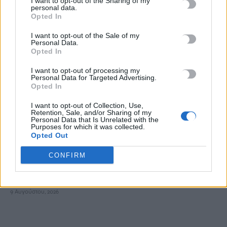
I want to opt-out of the Sharing of my
personal data.
στιγμή» για συμφωνία – «Να βγούμε από το ούτε πόλεμος
Opted In
ούτε ειρήνη»
I want to opt-out of the Sale of my
9 Αυγούστου, 2026
Personal Data.
Opted In
Στα ύψη ο υδράργυρος σε 8 περιοχές το Σάββατο – Πού η
I want to opt-out of processing my
θερμοκρασία ξεπέρασε τους 39 βαθμούς
Personal Data for Targeted Advertising.
Opted In
9 Αυγούστου, 2026
I want to opt-out of Collection, Use,
Retention, Sale, and/or Sharing of my
Πάρος: Στο μικροσκόπιο τα μέτρα ασφαλείας στο beach bar
Personal Data that Is Unrelated with the
Purposes for which it was collected.
όπου πνίγηκε ο 4χρονος – Τι εξετάζεται
Opted Out
9 Αυγούστου, 2026
CONFIRM
Στις 12 Αυγούστου η ολική έκλειψη ηλίου – Πότε θα
σκοτεινιάσει ο ουρανός στην Ευρώπη
9 Αυγούστου, 2026