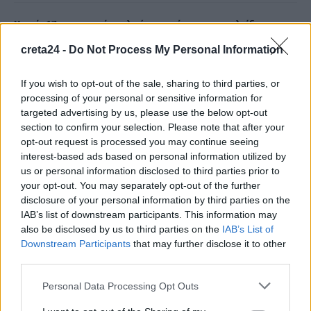
Χανιά: 17χρονη κατήγγειλε ότι ο πρώην της την κλείδωσε σε
σπίτι – Οι φωνές της κινητοποίησαν τους γείτονες
creta24 -
Do Not Process My Personal Information
9 Αυγούστου, 2026
If you wish to opt-out of the sale, sharing to third parties, or
Ποιες είναι οι ομάδες «Πίτμπουλ» και «Μπουλντόγκ» του
processing of your personal or sensitive information for
«Εντικ» -Χτυπούσαν με αγριότητα τα θύματά τους
targeted advertising by us, please use the below opt-out
section to confirm your selection. Please note that after your
9 Αυγούστου, 2026
opt-out request is processed you may continue seeing
interest-based ads based on personal information utilized by
Γερμανία: Εθεάθησαν drones πάνω από στρατιωτική βάση-
us or personal information disclosed to third parties prior to
Φυλάσσονται Patriot κι ανταλλακτικά εξοπλισμών
your opt-out. You may separately opt-out of the further
disclosure of your personal information by third parties on the
9 Αυγούστου, 2026
IAB’s list of downstream participants. This information may
also be disclosed by us to third parties on the
IAB’s List of
Μειώνονται οι μακροχρόνια άνεργοι στην Κρήτη – Αυξάνεται
Downstream Participants
that may further disclose it to other
η εξάρτηση από την εποχικότητα
third parties.
9 Αυγούστου, 2026
Personal Data Processing Opt Outs
Ιράν: Ο Πεζεσκιάν υποστηρίζει ότι «τώρα είναι η καλύτερη