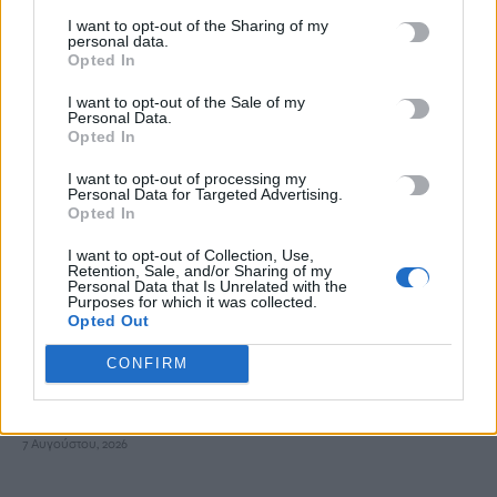
«Του χρόνου σχεδιάζουμε να επιστρέψουμε στην Κρήτη»: Τι
I want to opt-out of the Sharing of my
personal data.
λένε τουρίστες και επιχειρηματίες που έφυγαν εξαιτίας της
Opted In
πυρκαγιάς στο Ρέθυμνο
I want to opt-out of the Sale of my
7 Αυγούστου, 2026
Personal Data.
Opted In
Εφετείο «μπλοκάρει» το σχέδιο Τραμπ για κατασκευή
I want to opt-out of processing my
αίθουσας χορού στον Λευκό Οίκο
Personal Data for Targeted Advertising.
Opted In
7 Αυγούστου, 2026
I want to opt-out of Collection, Use,
Retention, Sale, and/or Sharing of my
Ο ΟΦΗ βάζει τσάρτερ για τους φιλάθλους ενόψει της ρεβάνς
Personal Data that Is Unrelated with the
Purposes for which it was collected.
των playoffs του Europa League
Opted Out
7 Αυγούστου, 2026
CONFIRM
Δυστύχημα στις Σέρρες: «Δεν υπήρχε χρόνος για αντίδραση»,
λέει ο οδηγός του φορτηγού
7 Αυγούστου, 2026