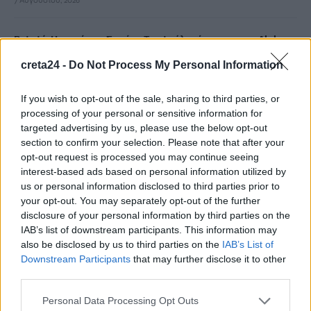
7 Αυγούστου, 2026
Ριφιφί: Η σειρά του Σωτήρη Τσαφούλια έρχεται στον Alpha
7 Αυγούστου, 2026
creta24 -
Do Not Process My Personal Information
Κρίση στη Θέουτα: Ιταλικό «όχι» στο ισπανικό τελεσίγραφο
If you wish to opt-out of the sale, sharing to third parties, or
για τους ελέγχους στα σύνορα
processing of your personal or sensitive information for
7 Αυγούστου, 2026
targeted advertising by us, please use the below opt-out
section to confirm your selection. Please note that after your
opt-out request is processed you may continue seeing
Υπουργείο Μετανάστευσης: Σχεδόν 1 εκατ. ευρώ για σχολικές
interest-based ads based on personal information utilized by
υποδομές και δημόσιους χώρους στο Δήμο Χανίων και τον
us or personal information disclosed to third parties prior to
Δήμο Καντάνου-Σελίνου
your opt-out. You may separately opt-out of the further
disclosure of your personal information by third parties on the
7 Αυγούστου, 2026
IAB’s list of downstream participants. This information may
also be disclosed by us to third parties on the
IAB’s List of
Απορρίπτει το Ιράν τη συμφωνία Σαουδικής Αραβίας,
Downstream Participants
that may further disclose it to other
Τουρκίας και Πακιστάν – «Είναι μόνο στα χαρτιά»
third parties.
7 Αυγούστου, 2026
Personal Data Processing Opt Outs