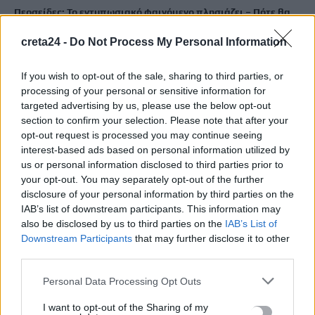
Περσείδες: Το εντυπωσιακό φαινόμενο πλησιάζει – Πότε θα
δούμε τη «βροχή» των αστεριών
creta24 -
Do Not Process My Personal Information
8 Αυγούστου, 2026
If you wish to opt-out of the sale, sharing to third parties, or
Ενοίκια: Πότε γίνονται υποχρεωτικές οι πληρωμές μέσω
processing of your personal or sensitive information for
τραπεζών
targeted advertising by us, please use the below opt-out
8 Αυγούστου, 2026
section to confirm your selection. Please note that after your
opt-out request is processed you may continue seeing
interest-based ads based on personal information utilized by
Ισπανία: Η συγκινητική επανένωση γυναίκας με τα
us or personal information disclosed to third parties prior to
γαϊδουράκια της μετά τις πυρκαγιές
your opt-out. You may separately opt-out of the further
8 Αυγούστου, 2026
disclosure of your personal information by third parties on the
IAB’s list of downstream participants. This information may
also be disclosed by us to third parties on the
IAB’s List of
Στις 19 Αυγούστου η γενική συνέλευση του συλλόγου
Downstream Participants
that may further disclose it to other
κρεοπωλών Χανίων
third parties.
8 Αυγούστου, 2026
Personal Data Processing Opt Outs
Νέος κύκλος μαθημάτων Κινεζικής Γλώσσας στο
I want to opt-out of the Sharing of my