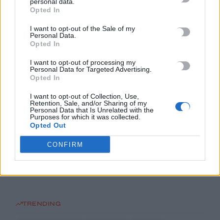
personal data.
Πανεπιστήμιο Κρήτης για το ακαδημαϊκό έτος 2026-2027
Opted In
8 Αυγούστου, 2026
I want to opt-out of the Sale of my
Personal Data.
Άνοια: Ποια είναι τα επαγγέλματα που προστατεύουν τον
Opted In
εγκέφαλο
I want to opt-out of processing my
8 Αυγούστου, 2026
Personal Data for Targeted Advertising.
Opted In
Επίδομα €391 από τον ΟΠΕΚΑ, χωρίς εισοδηματικά κριτήρια:
I want to opt-out of Collection, Use,
Retention, Sale, and/or Sharing of my
Η προϋπόθεση
Personal Data that Is Unrelated with the
8 Αυγούστου, 2026
Purposes for which it was collected.
Opted Out
Θεατρική αφήγηση «Έρευσεν ύδωρ» στο Δημοτικό Σχολείο
CONFIRM
Κεφαλά
8 Αυγούστου, 2026
TRENDING