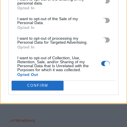
personal data.
οι πολίτες
Opted In
7 Αυγούστου, 2026
I want to opt-out of the Sale of my
Personal Data.
Marfin: Στην Ευελπίδων η 46χρονη που κατηγορείται για τον
Opted In
φονικό εμπρησμό
I want to opt-out of processing my
7 Αυγούστου, 2026
Personal Data for Targeted Advertising.
Opted In
Θεοδωρικάκος: Συμβάλλουμε στην εθνική ασφάλεια της
I want to opt-out of Collection, Use,
Retention, Sale, and/or Sharing of my
πατρίδας μας με νέο αναπτυξιακό καθεστώς για την Άμυνα
Personal Data that Is Unrelated with the
Purposes for which it was collected.
7 Αυγούστου, 2026
Opted Out
Αεροδρόμιο Καστελλίου: Όλα έτοιμα για την υπογραφή της
CONFIRM
σύμβασης για τα ραντάρ
7 Αυγούστου, 2026
TRENDING