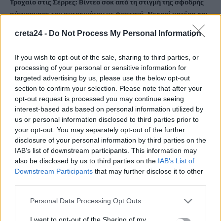
Τροχαίο στις Σέρρες: Βίντεο σοκ από τη στιγμή της σφοδρής
σύγκρουσης του αυτοκινήτου με φορτηγό -Νεκροί μητέρα και
γιος
creta24 -
Do Not Process My Personal Information
7 Αυγούστου, 2026
If you wish to opt-out of the sale, sharing to third parties, or
Αεροδρόμιο Καστελλίου: Η ξενάγηση στο εργοτάξιο και τα
processing of your personal or sensitive information for
μηνύματα Δήμα – Ταχιάου για το μεγάλο έργο
targeted advertising by us, please use the below opt-out
section to confirm your selection. Please note that after your
7 Αυγούστου, 2026
opt-out request is processed you may continue seeing
interest-based ads based on personal information utilized by
Εξιχνιάστηκαν δύο εμπρησμοί στον Μυλοπόταμο –
us or personal information disclosed to third parties prior to
Δικογραφία σε βάρος δύο ανδρών
your opt-out. You may separately opt-out of the further
7 Αυγούστου, 2026
disclosure of your personal information by third parties on the
IAB’s list of downstream participants. This information may
also be disclosed by us to third parties on the
IAB’s List of
Αεροδρόμιο Καστελλίου: Έπεσαν οι υπογραφές για τα ραντάρ
Downstream Participants
that may further disclose it to other
7 Αυγούστου, 2026
third parties.
Personal Data Processing Opt Outs
Κουνούπια: Σε εξέλιξη το πρόγραμμα καταπολέμησης στην
Κρήτη – Πώς μπορούν να ενημερώνονται και να συμμετέχουν
I want to opt-out of the Sharing of my