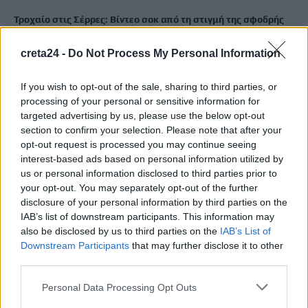
Τροχαίο στις Σέρρες: Βίντεο σοκ από τη στιγμή της σφοδρής
σύγκρουσης του αυτοκινήτου με φορτηγό -Νεκροί μητέρα και
γιος
creta24 -
Do Not Process My Personal Information
7 Αυγούστου, 2026
If you wish to opt-out of the sale, sharing to third parties, or
processing of your personal or sensitive information for
Αεροδρόμιο Καστελλίου: Η ξενάγηση στο εργοτάξιο και τα
targeted advertising by us, please use the below opt-out
μηνύματα Δήμα – Ταχιάου για το μεγάλο έργο
section to confirm your selection. Please note that after your
7 Αυγούστου, 2026
opt-out request is processed you may continue seeing
interest-based ads based on personal information utilized by
us or personal information disclosed to third parties prior to
Εξιχνιάστηκαν δύο εμπρησμοί στον Μυλοπόταμο –
your opt-out. You may separately opt-out of the further
Δικογραφία σε βάρος δύο ανδρών
disclosure of your personal information by third parties on the
7 Αυγούστου, 2026
IAB’s list of downstream participants. This information may
also be disclosed by us to third parties on the
IAB’s List of
Downstream Participants
that may further disclose it to other
Αεροδρόμιο Καστελλίου: Έπεσαν οι υπογραφές για τα ραντάρ
third parties.
7 Αυγούστου, 2026
Personal Data Processing Opt Outs
Κουνούπια: Σε εξέλιξη το πρόγραμμα καταπολέμησης στην