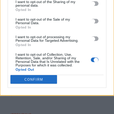
I want to opt-out of the Sharing of my
Κρήτη – Πώς μπορούν να ενημερώνονται και να συμμετέχουν
personal data.
Opted In
οι πολίτες
7 Αυγούστου, 2026
I want to opt-out of the Sale of my
Personal Data.
Opted In
Marfin: Στην Ευελπίδων η 46χρονη που κατηγορείται για τον
φονικό εμπρησμό
I want to opt-out of processing my
Personal Data for Targeted Advertising.
7 Αυγούστου, 2026
Opted In
I want to opt-out of Collection, Use,
Θεοδωρικάκος: Συμβάλλουμε στην εθνική ασφάλεια της
Retention, Sale, and/or Sharing of my
Personal Data that Is Unrelated with the
πατρίδας μας με νέο αναπτυξιακό καθεστώς για την Άμυνα
Purposes for which it was collected.
7 Αυγούστου, 2026
Opted Out
CONFIRM
Αεροδρόμιο Καστελλίου: Όλα έτοιμα για την υπογραφή της
σύμβασης για τα ραντάρ
7 Αυγούστου, 2026