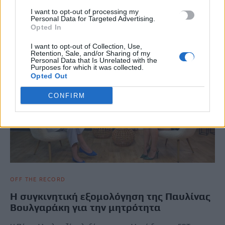
στεγάσει μόνιμα στη Μεγαλόνησο…
I want to opt-out of processing my
Personal Data for Targeted Advertising.
Newsroom
17 Νοεμβρίου, 2025
Opted In
I want to opt-out of Collection, Use,
Retention, Sale, and/or Sharing of my
Personal Data that Is Unrelated with the
Purposes for which it was collected.
Opted Out
CONFIRM
OFF THE RECORD
Η συγκινητική εξομολόγηση της Παυλίνας
Βουλγαράκη για την μητρότητα