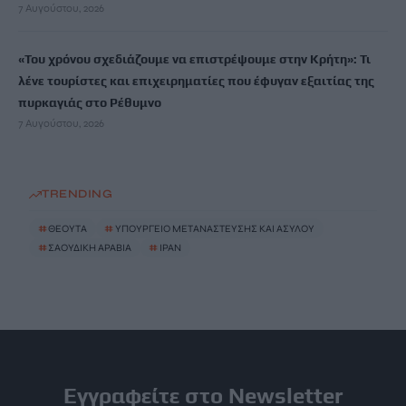
7 Αυγούστου, 2026
«Του χρόνου σχεδιάζουμε να επιστρέψουμε στην Κρήτη»: Τι
λένε τουρίστες και επιχειρηματίες που έφυγαν εξαιτίας της
πυρκαγιάς στο Ρέθυμνο
7 Αυγούστου, 2026
TRENDING
#
ΘΕΟΥΤΑ
#
ΥΠΟΥΡΓΕΙΟ ΜΕΤΑΝΑΣΤΕΥΣΗΣ ΚΑΙ ΑΣΥΛΟΥ
#
ΣΑΟΥΔΙΚΗ ΑΡΑΒΙΑ
#
ΙΡΑΝ
Εγγραφείτε στο Newsletter