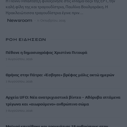
Η Πέννυ Μπαλτατζή φιλοξένησε στις «Μαμά-δες» της ΕΡΤ, την
καλή φίλη της και τραγουδίστρια, Παυλίνα Βουλγαράκη. Η
Ηρακλειώτισσα τραγουδίστρια έγινε πριν…
Newsroom
11 Οκτωβρίου, 2025
ΡΟΗ ΕΙΔΗΣΕΩΝ
Πέθανε η δημοσιογράφος Χριστίνα Πιτουρά
7 Αυγούστου, 2026
Θρήνος στην Πάτρα: «Έσβησε» βρέφος μόλις οκτώ ημερών
7 Αυγούστου, 2026
Αρχεία UFO: Νέα ανατριχιαστικά βίντεο – Αθόρυβα ιπτάμενα
τρίγωνα και «αιωρούμενo» ανθρώπινo σώμα
7 Αυγούστου, 2026
Μαϊμού επιτέθηκε και τραυμάτισε 18 ανθρώπους στην