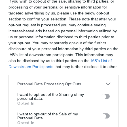
Newsroom
If you wish to opt-out of the sale, sharing to third parties, or
6 Μαρτίου, 2026
processing of your personal or sensitive information for
targeted advertising by us, please use the below opt-out
section to confirm your selection. Please note that after your
opt-out request is processed you may continue seeing
interest-based ads based on personal information utilized by
us or personal information disclosed to third parties prior to
your opt-out. You may separately opt-out of the further
disclosure of your personal information by third parties on the
IAB’s list of downstream participants. This information may
also be disclosed by us to third parties on the
IAB’s List of
Downstream Participants
that may further disclose it to other
third parties.
Personal Data Processing Opt Outs
LIFESTYLE
I want to opt-out of the Sharing of my
personal data.
Ψάχνει σπίτι στην Κρήτη η Παυλίνα
Opted In
Βουλγαράκη
I want to opt-out of the Sale of my
Personal Data.
Παράλληλα με τις καλλιτεχνικές δραστηριότητές της και τα
Opted In
podcast στην ΕΡΤ, η Παυλίνα Βουλγαράκη ετοιμάζεται να