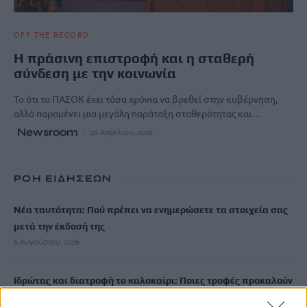
OFF THE RECORD
Η πράσινη επιστροφή και η σταθερή
σύνδεση με την κοινωνία
Το ότι το ΠΑΣΟΚ έχει τόσα χρόνια να βρεθεί στην κυβέρνηση,
αλλά παραμένει μια μεγάλη παράταξη σταθερότητας και…
Newsroom
20 Απριλίου, 2026
ΡΟΗ ΕΙΔΗΣΕΩΝ
Νέα ταυτότητα: Πού πρέπει να ενημερώσετε τα στοιχεία σας
μετά την έκδοσή της
6 Αυγούστου, 2026
Ιδρώτας και διατροφή το καλοκαίρι: Ποιες τροφές προκαλούν
κακοσμία