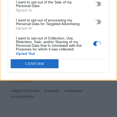
Παρατείνονται τα προληπτικά μέτρα στην Κρήτη για την
I want to opt-out of the Sale of my
Personal Data.
ευλογιά των αιγοπροβάτων
Opted In
6 Αυγούστου, 2026
I want to opt-out of processing my
Personal Data for Targeted Advertising.
Έκτακτο επίδομα παιδιού: Ποιοι πάνε ταμείο
Opted In
6 Αυγούστου, 2026
I want to opt-out of Collection, Use,
Retention, Sale, and/or Sharing of my
Personal Data that Is Unrelated with the
ΟΠΕΚΑ: Νέα πληρωμή στις 7 Αυγούστου για τρίτεκνες και
Purposes for which it was collected.
Opted Out
πολύτεκνες οικογένειες
6 Αυγούστου, 2026
CONFIRM
TRENDING
#
ΝΕΕΣ ΤΑΥΤΟΤΗΤΕΣ
#
ΙΔΡΩΤΑΣ
#
ΚΑΚΟΣΜΙΑ
#
ΚΑΡΤΑ ΑΓΡΟΤΗ