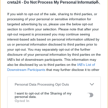
creta24 -
Do Not Process My Personal Information
6 Αυγούστου, 2026
If you wish to opt-out of the sale, sharing to third parties, or
Κάρτα Αγρότη: Τι αλλάζει από 28 Αυγούστου για τις
processing of your personal or sensitive information for
χρηματοδοτήσεις
targeted advertising by us, please use the below opt-out
6 Αυγούστου, 2026
section to confirm your selection. Please note that after your
opt-out request is processed you may continue seeing
interest-based ads based on personal information utilized by
Νέα χρηματοδότηση 1,5 εκατ. ευρώ για διαπλάτυνση του
us or personal information disclosed to third parties prior to
Αγιοβασιλιώτικου Παραλιακού Δρόμου
your opt-out. You may separately opt-out of the further
6 Αυγούστου, 2026
disclosure of your personal information by third parties on the
IAB’s list of downstream participants. This information may
also be disclosed by us to third parties on the
IAB’s List of
Τι δείχνει η ιατροδικαστική εξέταση για τα αίτια θανάτου του
Downstream Participants
that may further disclose it to other
90χρονου που εντοπίστηκε μέσα σε καταψύκτη
third parties.
6 Αυγούστου, 2026
Personal Data Processing Opt Outs
Το Αρκαλοχώρι γιόρτασε τον Προστάτη και Πολιούχο του
I want to opt-out of the Sharing of my
6 Αυγούστου, 2026
personal data.
Opted In