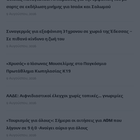
σορτς σε εκδήλωση μνήμης για Ισαάκ και Σολωμού
9 Αυγούστου, 2026
Συναγερμός για εξαφάνιση 31χρονου σε χωριό της Έδεσσας –
Σε πιθανό κίνδυνο η ζωή του
9 Αυγούστου, 2026
«Χρυσός» ο Ιάσωνας Μουσελίμης στο Παγκόσμιο
Πρωτάθλημα Κωπηλασίας Κ19
9 Αυγούστου, 2026
ΑΑΔΕ: Αιφνιδιαστικοί έλεγχοι χωρίς τοπικές… γνωριμίες
9 Αυγούστου, 2026
«Τουρισμός για όλους»: Σήμερα οι αιτήσεις για ΑΦΜ που
λήγουν σε 9 ή 0 -Ανοίγει αύριο για όλους
9 Αυγούστου, 2026