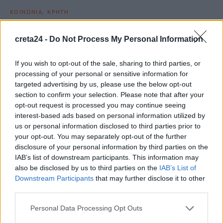
ΚΟΙΝΩΝΙΑ
ΚΡΗΤΗ
Ηράκλειο: Μαθητές έβαλαν… πράσινο στο
πάρκο δίπλα στο σχολείο τους (εικόνες)
creta24 -
Do Not Process My Personal Information
Μικρά χέρια αλλά μεγάλα έργα από τους μαθητές του 28ου
If you wish to opt-out of the sale, sharing to third parties, or
Δημοτικού Σχολείου Ηρακλείου, οι οποίοι το πρωί της…
processing of your personal or sensitive information for
Newsroom
14 Νοεμβρίου, 2025
targeted advertising by us, please use the below opt-out
section to confirm your selection. Please note that after your
opt-out request is processed you may continue seeing
interest-based ads based on personal information utilized by
us or personal information disclosed to third parties prior to
your opt-out. You may separately opt-out of the further
disclosure of your personal information by third parties on the
IAB’s list of downstream participants. This information may
also be disclosed by us to third parties on the
IAB’s List of
Downstream Participants
that may further disclose it to other
third parties.
Personal Data Processing Opt Outs