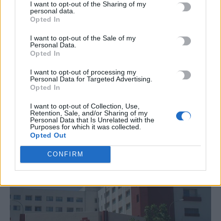
I want to opt-out of the Sharing of my
personal data.
Opted In
UNCATEGORIZED
I want to opt-out of the Sale of my
Personal Data.
Καλώς ήρθατε σε ένα πάρκο σκουπιδιών
Opted In
του Ηρακλείου!
I want to opt-out of processing my
Μη ξαναπεί κανείς ότι δεν έχουμε ακόμα ευαισθητοποιηθεί στην
Personal Data for Targeted Advertising.
ανακύκλωση στο Ηράκλειο! Ορίστε, οι κάδοι είναι γεμάτοι. Όχι…
Opted In
Newsroom
17 Οκτωβρίου, 2025
I want to opt-out of Collection, Use,
Retention, Sale, and/or Sharing of my
Personal Data that Is Unrelated with the
Purposes for which it was collected.
Opted Out
CONFIRM