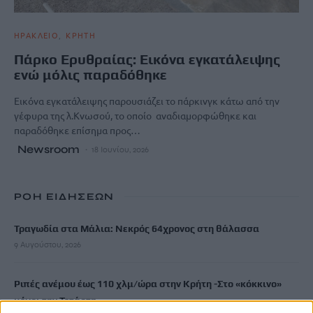
ΗΡΑΚΛΕΙΟ
ΚΡΗΤΗ
Πάρκο Ερυθραίας: Εικόνα εγκατάλειψης
ενώ μόλις παραδόθηκε
Εικόνα εγκατάλειψης παρουσιάζει το πάρκινγκ κάτω από την
γέφυρα της λ.Κνωσού, το οποίο αναδιαμορφώθηκε και
παραδόθηκε επίσημα προς…
Newsroom
18 Ιουνίου, 2026
ΡΟΗ ΕΙΔΗΣΕΩΝ
Τραγωδία στα Μάλια: Νεκρός 64χρονος στη θάλασσα
9 Αυγούστου, 2026
Ριπές ανέμου έως 110 χλμ/ώρα στην Κρήτη -Στο «κόκκινο»
μέχρι την Τετάρτη