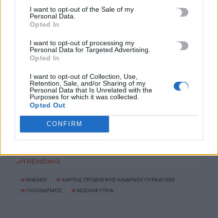
I want to opt-out of the Sale of my
Κίσσαμος: Συνελήφθη 32χρονος για πέντε κλοπές από
Personal Data.
επιχειρήσεις
Opted In
9 Αυγούστου, 2026
I want to opt-out of processing my
Personal Data for Targeted Advertising.
Opted In
Με… κράτηση σε Μπάλο, Ελαφονήσι και Φαλάσαρνα
9 Αυγούστου, 2026
I want to opt-out of Collection, Use,
Retention, Sale, and/or Sharing of my
Personal Data that Is Unrelated with the
Purposes for which it was collected.
Ηράκλειο: Βλάβη στη μεγάλη γεώτρηση των Βασιλειών φέρνει
Opted Out
σοβαρά προβλήματα υδροδότησης σε 8 περιοχές
CONFIRM
9 Αυγούστου, 2026
TRENDING
#
ΑΝΕΜΟΙ
#
ΧΑΡΤΗΣ ΠΡΟΒΛΕΨΗΣ ΚΙΝΔΥΝΟΥ ΠΥΡΚΑΓΙΩΝ
#
ΞΥΛΟΔΑΡΜΟΣ
#
ΝΟΣΗΛΕΥΤΡΙΑ