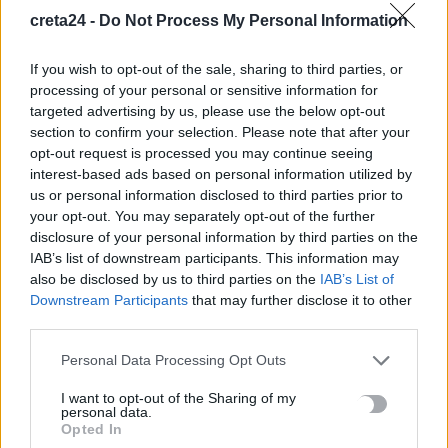
9 Αυγούστου, 2026
creta24 -
Do Not Process My Personal Information
Ερυθρός Σταυρός: Νοσηλεύτρια στα Επείγοντα
If you wish to opt-out of the sale, sharing to third parties, or
ξυλοκοπήθηκε βάναυσα από ασθενή
processing of your personal or sensitive information for
9 Αυγούστου, 2026
targeted advertising by us, please use the below opt-out
section to confirm your selection. Please note that after your
opt-out request is processed you may continue seeing
Λουτράκι: 75χρονος βρέθηκε νεκρός δίπλα σε κάδους
interest-based ads based on personal information utilized by
απορριμμάτων
us or personal information disclosed to third parties prior to
9 Αυγούστου, 2026
your opt-out. You may separately opt-out of the further
disclosure of your personal information by third parties on the
IAB’s list of downstream participants. This information may
Τουρνάς: Πάνω από 400 φωτιές σε 10 ημέρες, από αμέλεια το
also be disclosed by us to third parties on the
IAB’s List of
90% των περιστατικών
Downstream Participants
that may further disclose it to other
9 Αυγούστου, 2026
third parties.
Personal Data Processing Opt Outs
Σκιάθος: Ανήλικος κατήγγειλε 17χρονο για βιασμό – Τον
απειλούσε με διαρροή βίντεο στο διαδίκτυο
I want to opt-out of the Sharing of my
personal data.
9 Αυγούστου, 2026
Opted In