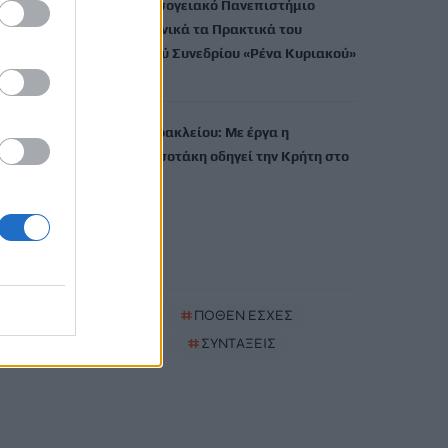
Το Ελληνικό Μεσογειακό Πανεπιστήμιο
εκδίδει ηλεκτρονικά τα Πρακτικά του
Διεπιστημονικού Συνεδρίου «Ρένα Κυριακού»
7 Αυγούστου, 2026
ΔΕΕΠ (ΝΟΔΕ) Ηρακλείου: Με έργα η
κυβέρνηση Μητσοτάκη οδηγεί την Κρήτη στο
μέλλον
7 Αυγούστου, 2026
TRENDING
#
ΚΑΠΝΙΣΜΑ
#
ΠΟΘΕΝ ΕΣΧΕΣ
#
ΠΛΗΡΩΜΕΣ
#
ΣΥΝΤΑΞΕΙΣ