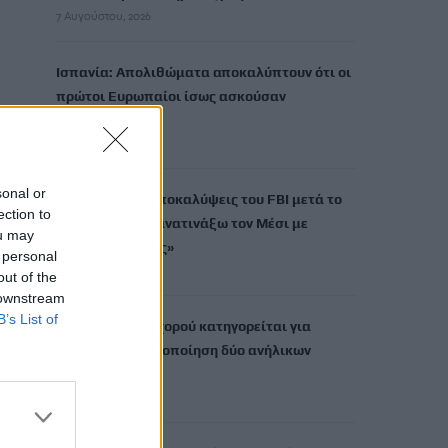
7 Αυγούστου, 2026
Ισπανία: Απολιθώματα αποκαλύπτουν ότι οι
πρώτοι Ευρωπαίοι ίσως ασκούσαν
κανιβαλισμό
7 Αυγούστου, 2026
sonal or
Σοκαριστικές αποκαλύψεις του FBI μετά το
ection to
Μουντιάλ: «Θα ανατινάξω τον Μέσι με
ou may
τέσσερις βόμβες»
 personal
7 Αυγούστου, 2026
out of the
 downstream
B’s List of
ΗΠΑ: Δασκάλα χορού κατηγορείται για
σεξουαλική κακοποίηση δύο ανήλικων
μαθητών της
7 Αυγούστου, 2026