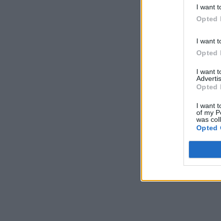
I want t
Opted 
I want t
Opted 
I want 
Advertis
Opted 
I want t
of my P
was col
Opted 