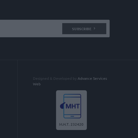
SUBSCRIBE
Designed & Developed by
Advance Services
Web
Μ.Η.Τ. 232420