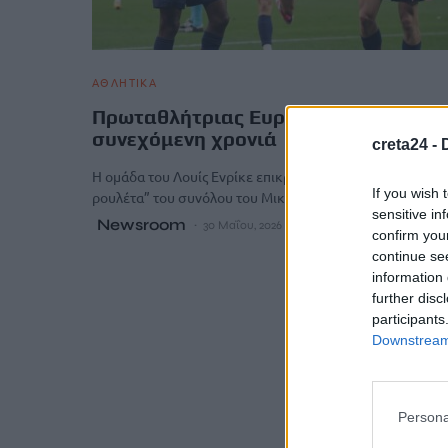
ΑΘΛΗΤΙΚΑ
Πρωταθλήτριας Ευρώπης η Παρί για 
συνεχόμενη χρονιά
creta24 -
Η ομάδα του Λουίς Ενρίκε επικράτησε με 4-3 στη “ρωσικ
If you wish 
ρουλέτα” του συνόλου του Μικέλ Αρτέτα, μετά το…
sensitive in
Newsroom
30 Μαΐου, 2026
confirm you
continue se
information 
further disc
participants
Downstream 
Persona