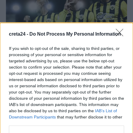
creta24 -
Do Not Process My Personal Information
If you wish to opt-out of the sale, sharing to third parties, or
ΑΘΛΗΤΙΚΑ
processing of your personal or sensitive information for
targeted advertising by us, please use the below opt-out
Superleague: Η ΑΕΚ πήρε το ντέρμπι με
section to confirm your selection. Please note that after your
τον Παναθηναϊκό, δύσκολες νίκες για
opt-out request is processed you may continue seeing
Ολυμπιακό και ΠΑΟΚ – η βαθμολογία
interest-based ads based on personal information utilized by
us or personal information disclosed to third parties prior to
Τα μεγάλα διπλά σε Αγρίνιο (Ολυμπιακός), Λιβαδειά (ΠΑΟΚ) και
your opt-out. You may separately opt-out of the further
Λεωφόρο (ΑΕΚ) κάνουν ξεκάθαρα την υπόθεση τίτλος, θέμα
disclosure of your personal information by third parties on the
για…
IAB’s list of downstream participants. This information may
Newsroom
30 Νοεμβρίου, 2025
also be disclosed by us to third parties on the
IAB’s List of
Downstream Participants
that may further disclose it to other
third parties.