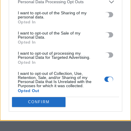
Personal Data Processing Opt Outs
I want to opt-out of the Sharing of my
personal data.
Opted In
I want to opt-out of the Sale of my
Personal Data.
Opted In
I want to opt-out of processing my
Personal Data for Targeted Advertising.
Opted In
ΑΘΛΗΤΙΚΑ
I want to opt-out of Collection, Use,
Retention, Sale, and/or Sharing of my
Μαγικός ΠΑΟΚ πέρασε με 4-3 από τη Λιλ,
Personal Data that Is Unrelated with the
ήττα 3-1 για τον ΠΑΟ από τη Φέγενορντ –
Purposes for which it was collected.
Opted Out
Η ΑΕΚ διέλυσε με 6-0 την Αμπερντίν
CONFIRM
Αν ο Παναθηναϊκός άντεχε στο Ρότερνταμ θα μπορούσαμε να
μιλάμε για μια βραδιά όνειρο για το ελληνικό ποδόσφαιρο……
Newsroom
24 Οκτωβρίου, 2025