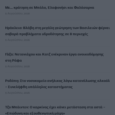
Με… κράτηση σε Μπάλο, Ελαφονήσι και Φαλάσαρνα
9 Αυγούστου, 2026
Ηράκλειο: Βλάβη στη μεγάλη γεώτρηση των Βασιλειών φέρνει
σοβαρά προβλήματα υδροδότησης σε 8 περιοχές
9 Αυγούστου, 2026
Γάζα: Νετανιάχου και Κατζ ενέκριναν έργα ανοικοδόμησης
στη Ράφα
9 Αυγούστου, 2026
Ροδόπη: Στο νοσοκομείο ανήλικος λόγω κατανάλωσης αλκοόλ
– Συνελήφθη υπάλληλος καταστήματος
9 Αυγούστου, 2026
Τζο Μπάιντεν: Ο καρκίνος έχει κάνει μετάσταση στα οστά –
«Επώδυνη και εξουθενωτική μάχη»