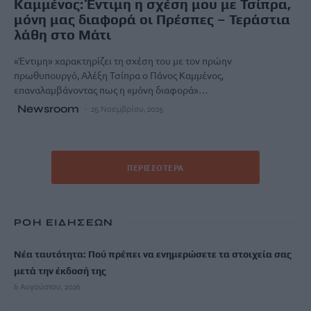
Καμμένος: Έντιμη η σχέση μου με Τσίπρα,
μόνη μας διαφορά οι Πρέσπες – Τεράστια
λάθη στο Μάτι
«Έντιμη» χαρακτηρίζει τη σχέση του με τον πρώην
πρωθυπουργό, Αλέξη Τσίπρα ο Πάνος Καμμένος,
επαναλαμβάνοντας πως η «μόνη διαφορά»…
Newsroom
25 Νοεμβρίου, 2025
ΠΕΡΙΣΣΌΤΕΡΑ
ΡΟΗ ΕΙΔΗΣΕΩΝ
Νέα ταυτότητα: Πού πρέπει να ενημερώσετε τα στοιχεία σας
μετά την έκδοσή της
6 Αυγούστου, 2026