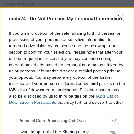
6 Αυγούστου, 2026
creta24 -
Do Not Process My Personal Information
Ιδρώτας και διατροφή το καλοκαίρι: Ποιες τροφές προκαλούν
κακοσμία
If you wish to opt-out of the sale, sharing to third parties, or
6 Αυγούστου, 2026
processing of your personal or sensitive information for
targeted advertising by us, please use the below opt-out
Κάρτα Αγρότη: Τι αλλάζει από 28 Αυγούστου για τις
section to confirm your selection. Please note that after your
χρηματοδοτήσεις
opt-out request is processed you may continue seeing
interest-based ads based on personal information utilized by
6 Αυγούστου, 2026
us or personal information disclosed to third parties prior to
your opt-out. You may separately opt-out of the further
Νέα χρηματοδότηση 1,5 εκατ. ευρώ για διαπλάτυνση του
disclosure of your personal information by third parties on the
Αγιοβασιλιώτικου Παραλιακού Δρόμου
IAB’s list of downstream participants. This information may
also be disclosed by us to third parties on the
IAB’s List of
6 Αυγούστου, 2026
Downstream Participants
that may further disclose it to other
third parties.
Τι δείχνει η ιατροδικαστική εξέταση για τα αίτια θανάτου του
90χρονου που εντοπίστηκε μέσα σε καταψύκτη
Personal Data Processing Opt Outs
6 Αυγούστου, 2026
I want to opt-out of the Sharing of my