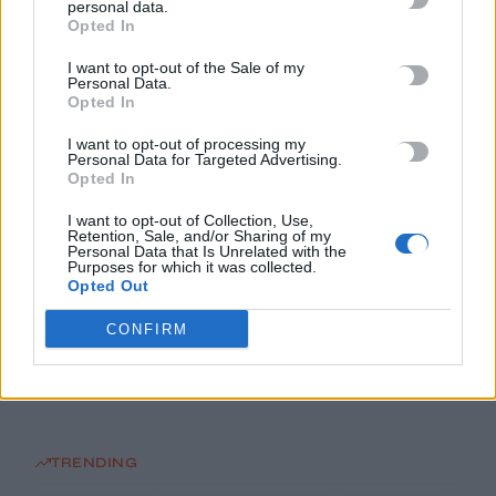
personal data.
Opted In
Το Αρκαλοχώρι γιόρτασε τον Προστάτη και Πολιούχο του
6 Αυγούστου, 2026
I want to opt-out of the Sale of my
Personal Data.
Opted In
Παρατείνονται τα προληπτικά μέτρα στην Κρήτη για την
I want to opt-out of processing my
ευλογιά των αιγοπροβάτων
Personal Data for Targeted Advertising.
6 Αυγούστου, 2026
Opted In
I want to opt-out of Collection, Use,
Retention, Sale, and/or Sharing of my
Έκτακτο επίδομα παιδιού: Ποιοι πάνε ταμείο
Personal Data that Is Unrelated with the
6 Αυγούστου, 2026
Purposes for which it was collected.
Opted Out
ΟΠΕΚΑ: Νέα πληρωμή στις 7 Αυγούστου για τρίτεκνες και
CONFIRM
πολύτεκνες οικογένειες
6 Αυγούστου, 2026
TRENDING