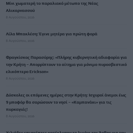
Μίνι χωματερή το παραλιακό μέτωπο της Νέας
Αλικαρνασσού
8 Αυγούστου, 2026
Λίλα Μπακλέση: Έγινε μητέρα για πρώτη φορά
8 Αυγούστου, 2026
Φραγκίσκος Παρασύρης: «Πλήρης κυβερνητική αδιαφορία για
την Κρήτη – Απορρίπτουν το αίτημα για μόνιμο πυροσβεστικό
ελικόπτερο Erickson»
8 Αυγούστου, 2026
Δύσκολες οι επόμενες ημέρες στην Κρήτη: Ισχυροί άνεμοι έως
9 μποφόρ θα σαρώσουν το νησί – «Καμπανάκι» για τις
πυρκαγιές!
8 Αυγούστου, 2026
Χιλιάδες επισκέπτες κατέκλυσαν το λιμάνι της Άρβης για την