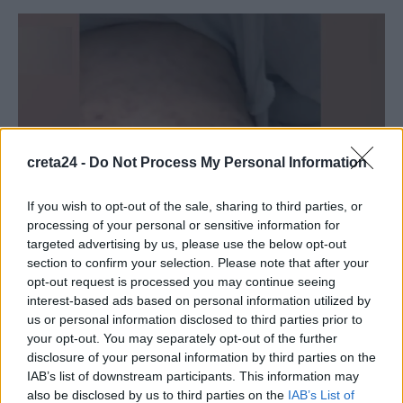
creta24 -
Do Not Process My Personal Information
If you wish to opt-out of the sale, sharing to third parties, or
processing of your personal or sensitive information for
targeted advertising by us, please use the below opt-out
ΚΟΙΝΩΝΙΑ
section to confirm your selection. Please note that after your
opt-out request is processed you may continue seeing
Σε αναστολή η παιδίατρος για την
interest-based ads based on personal information utilized by
υπόθεση του βρέφους που νοσηλεύεται
us or personal information disclosed to third parties prior to
με μηνιγγίτιδα σε ΜΕΘ στην Πάτρα
your opt-out. You may separately opt-out of the further
disclosure of your personal information by third parties on the
Σε αναστολή άσκησης καθηκόντων τέθηκε η παιδίατρος που
IAB’s list of downstream participants. This information may
φέρεται να κάλυπτε την εφημερία στο Γενικό Νοσοκομείο στη
also be disclosed by us to third parties on the
IAB’s List of
Ζάκυνθο,…