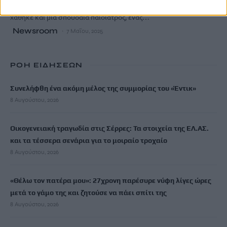
Πριν ένα χρόνο έφυγε από τη ζωή ο αδερφός της Γιώργος. Τώρα
χάθηκε και μια σπουδαία παιδίατρος, ένας…
Newsroom
7 Μαΐου, 2025
ΡΟΗ ΕΙΔΗΣΕΩΝ
Συνελήφθη ένα ακόμη μέλος της συμμορίας του «Έντικ»
8 Αυγούστου, 2026
Οικογενειακή τραγωδία στις Σέρρες: Τα στοιχεία της ΕΛ.ΑΣ.
και τα τέσσερα σενάρια για το μοιραίο τροχαίο
8 Αυγούστου, 2026
«Θέλω τον πατέρα μου»: 27χρονη παρέσυρε νύφη λίγες ώρες
μετά το γάμο της και ζητούσε να πάει σπίτι της
8 Αυγούστου, 2026