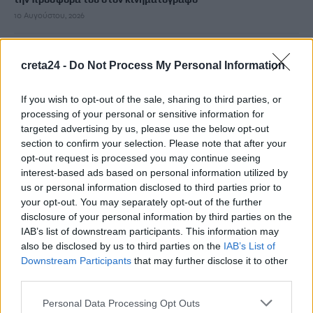
10 Αυγούστου, 2026
Πέντε νεκροί σε ρωσική επίθεση στο Χάρκιβ, 12 νεκροί σε
creta24 -
Do Not Process My Personal Information
ουκρανική επίθεση στο Ταταρστάν
10 Αυγούστου, 2026
If you wish to opt-out of the sale, sharing to third parties, or
processing of your personal or sensitive information for
Στον Εισαγγελέα πιλότος και ιδιοκτήτης του ελικοπτέρου που
targeted advertising by us, please use the below opt-out
section to confirm your selection. Please note that after your
προσγειώθηκε στο Σαρακήνικο της Μήλου
opt-out request is processed you may continue seeing
10 Αυγούστου, 2026
interest-based ads based on personal information utilized by
us or personal information disclosed to third parties prior to
Ηράκλειο: Τι είναι και για ποιο λόγο έχουν τοποθετηθεί τα
your opt-out. You may separately opt-out of the further
μικρά φωτοβολταϊκά έξω από σχολεία
disclosure of your personal information by third parties on the
IAB’s list of downstream participants. This information may
10 Αυγούστου, 2026
also be disclosed by us to third parties on the
IAB’s List of
Downstream Participants
that may further disclose it to other
ΑΑΔΕ: Ποιες μεταφορές χρημάτων με IRIS βάζει στο
third parties.
στόχαστρο και γιατί
Personal Data Processing Opt Outs
10 Αυγούστου, 2026