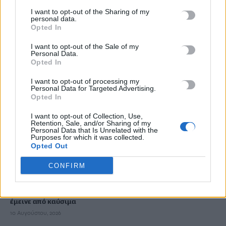
I want to opt-out of the Sharing of my
personal data.
Ολυμπιακός: Πέταξαν για Ολλανδία οι «ερυθρόλευκοι»
Opted In
-Κανονικά στην αποστολή ο Έσε
10 Αυγούστου, 2026
I want to opt-out of the Sale of my
Personal Data.
Opted In
Συναγερμός στην Αγία Ρουμέλη: Εσπευσμένη διακομιδή
I want to opt-out of processing my
54χρονου με σκάφος του Λιμενικού
Personal Data for Targeted Advertising.
Opted In
10 Αυγούστου, 2026
I want to opt-out of Collection, Use,
Retention, Sale, and/or Sharing of my
Μάχη με τη φωτιά στον Κουβαρά Αττικής: Εκκένωση
Personal Data that Is Unrelated with the
Purposes for which it was collected.
οικισμών, στις φλόγες εργοστάσιο, κάηκαν κτηνοτροφικές
Opted Out
μονάδες
10 Αυγούστου, 2026
CONFIRM
Πλακιάς: Κινητοποίηση του λιμενικού για θαλαμηγό που…
έμεινε από καύσιμα
10 Αυγούστου, 2026