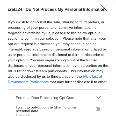
διαδικασία
creta24 -
Do Not Process My Personal Information
7 Αυγούστου, 2026
If you wish to opt-out of the sale, sharing to third parties, or
Πότε πληρώνονται οι συντάξεις Σεπτεμβρίου
processing of your personal or sensitive information for
7 Αυγούστου, 2026
targeted advertising by us, please use the below opt-out
section to confirm your selection. Please note that after your
opt-out request is processed you may continue seeing
Ξεκινούν οι ετήσιες Καλοκαιρινές Εκθέσεις του Φεστιβάλ
interest-based ads based on personal information utilized by
Κινηματογράφου Χανίων
us or personal information disclosed to third parties prior to
7 Αυγούστου, 2026
your opt-out. You may separately opt-out of the further
disclosure of your personal information by third parties on the
IAB’s list of downstream participants. This information may
Ισπανία: Απολιθώματα αποκαλύπτουν ότι οι πρώτοι
also be disclosed by us to third parties on the
IAB’s List of
Ευρωπαίοι ίσως ασκούσαν κανιβαλισμό
Downstream Participants
that may further disclose it to other
7 Αυγούστου, 2026
third parties.
Personal Data Processing Opt Outs
Σοκαριστικές αποκαλύψεις του FBI μετά το Μουντιάλ: «Θα
ανατινάξω τον Μέσι με τέσσερις βόμβες»
I want to opt-out of the Sharing of my
7 Αυγούστου, 2026
personal data.
Opted In