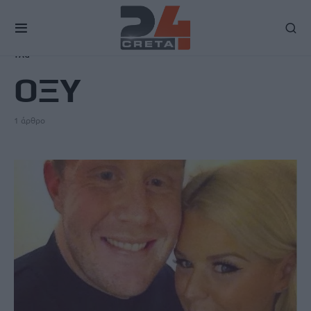
TAG
ΟΞΥ
1 άρθρο