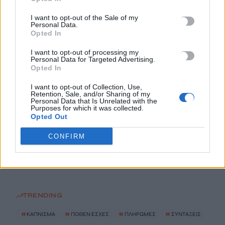
ΗΠΑ: Δασκάλα χορού κατηγορείται για σεξουαλική
I want to opt-out of the Sale of my
Personal Data.
κακοποίηση δύο ανήλικων μαθητών της
Opted In
7 Αυγούστου, 2026
I want to opt-out of processing my
Personal Data for Targeted Advertising.
Opted In
Το Ελληνικό Μεσογειακό Πανεπιστήμιο εκδίδει ηλεκτρονικά
τα Πρακτικά του Διεπιστημονικού Συνεδρίου «Ρένα
I want to opt-out of Collection, Use,
Κυριακού»
Retention, Sale, and/or Sharing of my
Personal Data that Is Unrelated with the
7 Αυγούστου, 2026
Purposes for which it was collected.
Opted Out
ΔΕΕΠ (ΝΟΔΕ) Ηρακλείου: Με έργα η κυβέρνηση Μητσοτάκη
CONFIRM
οδηγεί την Κρήτη στο μέλλον
7 Αυγούστου, 2026
TRENDING
#
ΚΑΠΝΙΣΜΑ
#
ΠΟΘΕΝ ΕΣΧΕΣ
#
ΠΛΗΡΩΜΕΣ
#
ΣΥΝΤΑΞΕΙΣ