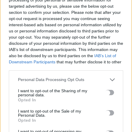
targeted advertising by us, please use the below opt-out
section to confirm your selection. Please note that after your
opt-out request is processed you may continue seeing
interest-based ads based on personal information utilized by
us or personal information disclosed to third parties prior to
your opt-out. You may separately opt-out of the further
disclosure of your personal information by third parties on the
IAB’s list of downstream participants. This information may
also be disclosed by us to third parties on the
IAB’s List of
Downstream Participants
that may further disclose it to other
third parties.
Personal Data Processing Opt Outs
ΑΘΛΗΤΙΚΑ
I want to opt-out of the Sharing of my
Ακρωτηριάστηκε 23χρονος οπαδός που
personal data.
άναψε φωτοβολίδα στο ΑΕΚ-Λεβαδειακός
Opted In
Ένας 23χρονος φίλαθλος τραυματίστηκε σοβαρά το βράδυ της
I want to opt-out of the Sale of my
Personal Data.
Κυριακή (23/2) στη Νέα Φιλαδέλφεια, κατά τη διάρκεια του
Opted In
αγώνα ΑΕΚ…
Newsroom
23 Φεβρουαρίου, 2026
I want to opt-out of processing my