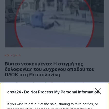
ΚΟΙΝΩΝΙΑ
Βίντεο ντοκουμέντο: Η στιγμή της
δολοφονίας του 20χρονου οπαδού του
ΠΑΟΚ στη Θεσσαλονίκη
Τραγωδία σημειώθηκε το βράδυ της Πέμπτης όταν ένας
20χρονος κατέληξε μετά από επίθεση από από μαχαίρι στην
creta24 -
Do Not Process My Personal Information
περιοχή…
Newsroom
13 Μαρτίου, 2026
If you wish to opt-out of the sale, sharing to third parties, or
processing of your personal or sensitive information for