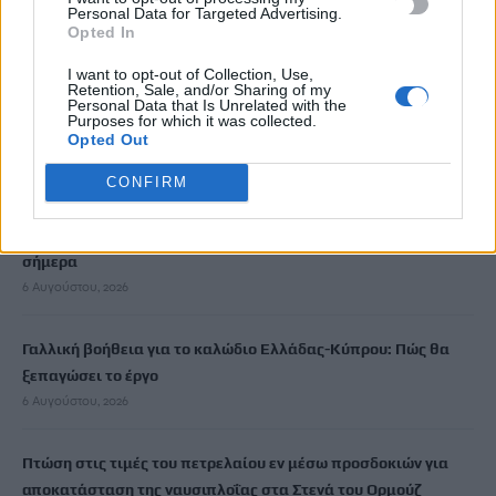
Personal Data for Targeted Advertising.
Opted In
ΡΟΗ ΕΙΔΗΣΕΩΝ
I want to opt-out of Collection, Use,
Retention, Sale, and/or Sharing of my
Personal Data that Is Unrelated with the
Purposes for which it was collected.
Σύγκρουση ελικοπτέρων: Στο μικροσκόπιο τα «μαύρα κουτιά»
Opted Out
και οι τελευταίες συνομιλίες
6 Αυγούστου, 2026
CONFIRM
«Τουρισμός για Όλους»: Ποιοι μπορούν να υποβάλουν αίτηση
σήμερα
6 Αυγούστου, 2026
Γαλλική βοήθεια για το καλώδιο Ελλάδας-Κύπρου: Πώς θα
ξεπαγώσει το έργο
6 Αυγούστου, 2026
Πτώση στις τιμές του πετρελαίου εν μέσω προσδοκιών για
αποκατάσταση της ναυσιπλοΐας στα Στενά του Ορμούζ