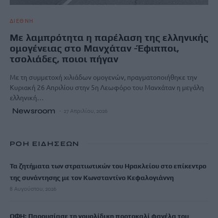
ΔΙΕΘΝΗ
Με λαμπρότητα η παρέλαση της ελληνικής
ομογένειας στο Μανχάταν -Έφιπποι,
τσολιάδες, ποιοι πήγαν
Με τη συμμετοχή χιλιάδων ομογενών, πραγματοποιήθηκε την
Κυριακή 26 Απριλίου στην 5η Λεωφόρο του Μανχάταν η μεγάλη
ελληνική…
Newsroom
27 Απριλίου, 2026
ΡΟΗ ΕΙΔΗΣΕΩΝ
Τα ζητήματα των στρατιωτικών του Ηρακλείου στο επίκεντρο
της συνάντησης με τον Κωνσταντίνο Κεφαλογιάννη
8 Αυγούστου, 2026
ΟΦΗ: Παρουσίασε τη γουρλίδικη πορτοκαλί φανέλα του