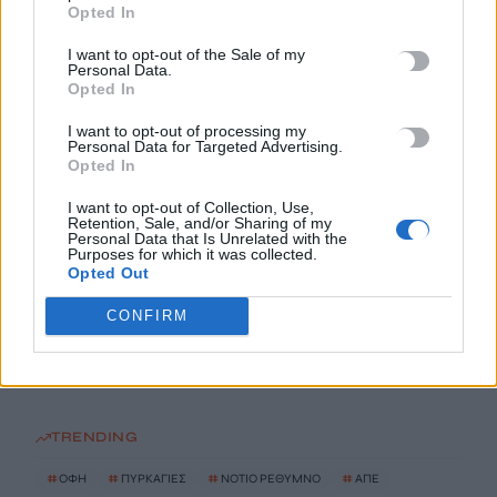
Opted In
e-ΕΦΚΑ – ΔΥΠΑ: Ο «χάρτης» των πληρωμών από την Δευτέρα
I want to opt-out of the Sale of my
Personal Data.
έως την Παρασκευή 14 Αυγούστου
Opted In
8 Αυγούστου, 2026
I want to opt-out of processing my
Personal Data for Targeted Advertising.
Νύχτα-κόλαση στο Κίεβο και την περιφέρειά του: Τρεις
Opted In
νεκροί από τα ρωσικά πλήγματα – Ένα παιδί μεταξύ των
I want to opt-out of Collection, Use,
θυμάτων
Retention, Sale, and/or Sharing of my
8 Αυγούστου, 2026
Personal Data that Is Unrelated with the
Purposes for which it was collected.
Opted Out
Ελαφονήσι: Οδηγούσαν τα αυτοκίνητα στο πάρκινγκ που
CONFIRM
εργάζονται και κατέληξαν με χειροπέδες
8 Αυγούστου, 2026
TRENDING
#
ΟΦΗ
#
ΠΥΡΚΑΓΙΕΣ
#
ΝΟΤΙΟ ΡΕΘΥΜΝΟ
#
ΑΠΕ