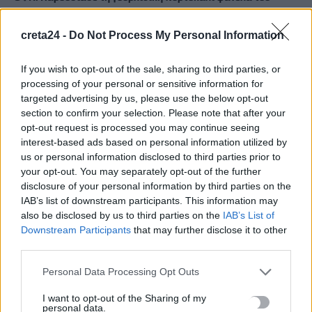
8 Αυγούστου, 2026
creta24 -
Do Not Process My Personal Information
«Δίνουμε μάχη να επανέλθουμε στην κανονικότητα»: Η
If you wish to opt-out of the sale, sharing to third parties, or
επόμενη μέρα μετά τις πυρκαγιές στο νότιο Ρέθυμνο
processing of your personal or sensitive information for
8 Αυγούστου, 2026
targeted advertising by us, please use the below opt-out
section to confirm your selection. Please note that after your
Όμιλος ΔΕΗ: Νέα συμφωνία για χαρτοφυλάκιο έργων ΑΠΕ
opt-out request is processed you may continue seeing
άνω των 2 GW σε Πολωνία και Ουγγαρία
interest-based ads based on personal information utilized by
us or personal information disclosed to third parties prior to
8 Αυγούστου, 2026
your opt-out. You may separately opt-out of the further
disclosure of your personal information by third parties on the
Φωτιά σε κτήριο στην Κουμουνδούρου – Απεγκλωβίστηκε ένα
IAB’s list of downstream participants. This information may
άτομο
also be disclosed by us to third parties on the
IAB’s List of
8 Αυγούστου, 2026
Downstream Participants
that may further disclose it to other
third parties.
Γαύδος: Επιχείρηση διάσωσης 31χρονης από δύσβατο σημείο
Personal Data Processing Opt Outs
– Την απομάκρυνε με φουσκωτό επισκέπτης
I want to opt-out of the Sharing of my
8 Αυγούστου, 2026
personal data.