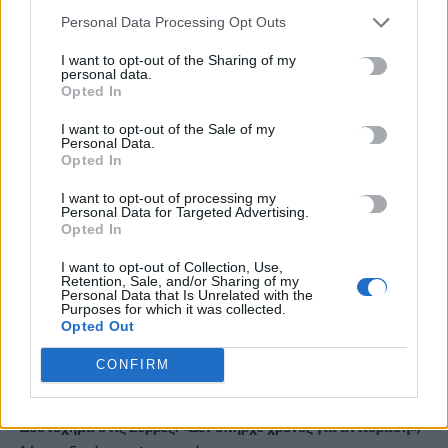
Τουρκίας και Πακιστάν – «Είναι μόνο στα χαρτιά»
Personal Data Processing Opt Outs
7 Αυγούστου, 2026
I want to opt-out of the Sharing of my
personal data.
Opted In
«Του χρόνου σχεδιάζουμε να επιστρέψουμε στην Κρήτη»: Τι
λένε τουρίστες και επιχειρηματίες που έφυγαν εξαιτίας της
I want to opt-out of the Sale of my
πυρκαγιάς στο Ρέθυμνο
Personal Data.
Opted In
7 Αυγούστου, 2026
I want to opt-out of processing my
Personal Data for Targeted Advertising.
Εφετείο «μπλοκάρει» το σχέδιο Τραμπ για κατασκευή
Opted In
αίθουσας χορού στον Λευκό Οίκο
I want to opt-out of Collection, Use,
7 Αυγούστου, 2026
Retention, Sale, and/or Sharing of my
Personal Data that Is Unrelated with the
Purposes for which it was collected.
Ο ΟΦΗ βάζει τσάρτερ για τους φιλάθλους ενόψει της ρεβάνς
Opted Out
των playoffs του Europa League
CONFIRM
7 Αυγούστου, 2026
Δυστύχημα στις Σέρρες: «Δεν υπήρχε χρόνος για αντίδραση»,