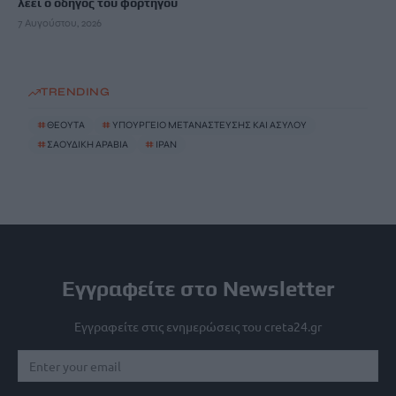
λέει ο οδηγός του φορτηγού
7 Αυγούστου, 2026
TRENDING
#
ΘΕΟΥΤΑ
#
ΥΠΟΥΡΓΕΙΟ ΜΕΤΑΝΑΣΤΕΥΣΗΣ ΚΑΙ ΑΣΥΛΟΥ
#
ΣΑΟΥΔΙΚΗ ΑΡΑΒΙΑ
#
ΙΡΑΝ
Εγγραφείτε στο Newsletter
Εγγραφείτε στις ενημερώσεις του creta24.gr