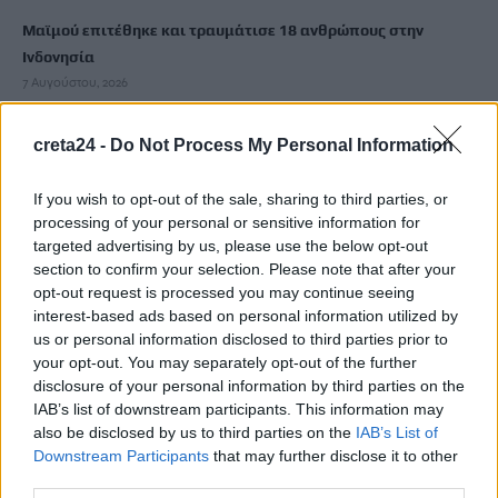
Μαϊμού επιτέθηκε και τραυμάτισε 18 ανθρώπους στην
Ινδονησία
7 Αυγούστου, 2026
creta24 -
Do Not Process My Personal Information
Ριφιφί: Η σειρά του Σωτήρη Τσαφούλια έρχεται στον Alpha
7 Αυγούστου, 2026
If you wish to opt-out of the sale, sharing to third parties, or
processing of your personal or sensitive information for
Κρίση στη Θέουτα: Ιταλικό «όχι» στο ισπανικό τελεσίγραφο
targeted advertising by us, please use the below opt-out
για τους ελέγχους στα σύνορα
section to confirm your selection. Please note that after your
7 Αυγούστου, 2026
opt-out request is processed you may continue seeing
interest-based ads based on personal information utilized by
us or personal information disclosed to third parties prior to
Υπουργείο Μετανάστευσης: Σχεδόν 1 εκατ. ευρώ για σχολικές
your opt-out. You may separately opt-out of the further
υποδομές και δημόσιους χώρους στο Δήμο Χανίων και τον
disclosure of your personal information by third parties on the
Δήμο Καντάνου-Σελίνου
IAB’s list of downstream participants. This information may
7 Αυγούστου, 2026
also be disclosed by us to third parties on the
IAB’s List of
Downstream Participants
that may further disclose it to other
third parties.
Απορρίπτει το Ιράν τη συμφωνία Σαουδικής Αραβίας,