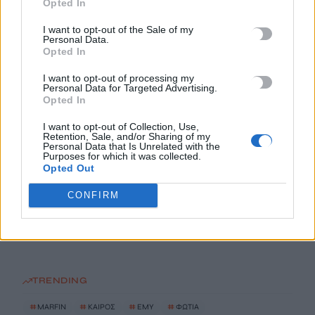
Opted In
του Ορμούζ
6 Αυγούστου, 2026
I want to opt-out of the Sale of my
Personal Data.
Opted In
Marfin: Στην Ελλάδα επιστέφει σήμερα η 46χρονη που που
I want to opt-out of processing my
κατηγορείται για συμμετοχή στη φονική επίθεση
Personal Data for Targeted Advertising.
6 Αυγούστου, 2026
Opted In
I want to opt-out of Collection, Use,
Retention, Sale, and/or Sharing of my
Καιρός: 35άρια και ισχυροί άνεμοι στην Κρήτη
Personal Data that Is Unrelated with the
6 Αυγούστου, 2026
Purposes for which it was collected.
Opted Out
Σητεία: Φωτιά στο Καρύδι – Ήχησε το 112, επιχειρούν
CONFIRM
εναέρια
6 Αυγούστου, 2026
TRENDING
#
MARFIN
#
ΚΑΙΡΟΣ
#
ΕΜΥ
#
ΦΩΤΙΑ