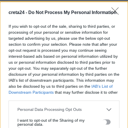
«Τουρισμός για Όλους»: Ποιοι μπορούν να υποβάλουν αίτηση
creta24 -
Do Not Process My Personal Information
σήμερα
6 Αυγούστου, 2026
If you wish to opt-out of the sale, sharing to third parties, or
processing of your personal or sensitive information for
Γαλλική βοήθεια για το καλώδιο Ελλάδας-Κύπρου: Πώς θα
targeted advertising by us, please use the below opt-out
ξεπαγώσει το έργο
section to confirm your selection. Please note that after your
opt-out request is processed you may continue seeing
6 Αυγούστου, 2026
interest-based ads based on personal information utilized by
us or personal information disclosed to third parties prior to
Πτώση στις τιμές του πετρελαίου εν μέσω προσδοκιών για
your opt-out. You may separately opt-out of the further
αποκατάσταση της ναυσιπλοΐας στα Στενά του Ορμούζ
disclosure of your personal information by third parties on the
6 Αυγούστου, 2026
IAB’s list of downstream participants. This information may
also be disclosed by us to third parties on the
IAB’s List of
Downstream Participants
that may further disclose it to other
Κυψέλη: Απολογείται ο 26χρονος για τη δολοφονία της
third parties.
38χρονης Βρετανίδας – Επιμένει ότι είναι αθώος
6 Αυγούστου, 2026
Personal Data Processing Opt Outs
I want to opt-out of the Sharing of my
personal data.
Πετρελαιοφόρο δεξαμενόπλοιο αναφέρει εκρήξεις στο στενό