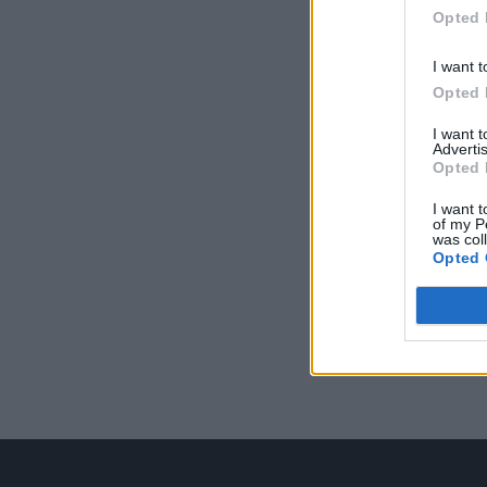
Opted 
I want t
Opted 
I want 
Advertis
Opted 
I want t
of my P
was col
Opted 