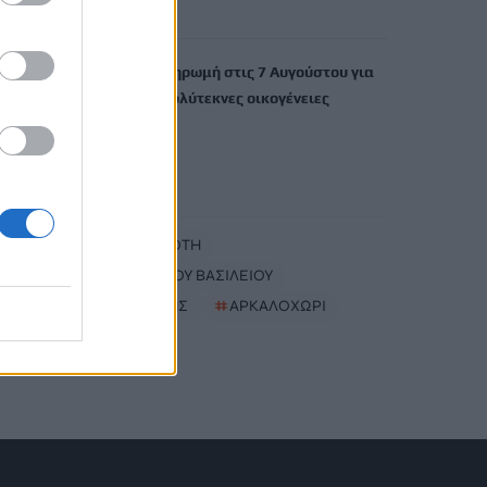
6 Αυγούστου, 2026
ΟΠΕΚΑ: Νέα πληρωμή στις 7 Αυγούστου για
τρίτεκνες και πολύτεκνες οικογένειες
6 Αυγούστου, 2026
TRENDING
#
ΚΑΡΤΑ ΑΓΡΟΤΗ
#
ΔΗΜΟΣ ΑΓΙΟΥ ΒΑΣΙΛΕΙΟΥ
#
ΚΑΤΑΨΥΚΤΗΣ
#
ΑΡΚΑΛΟΧΩΡΙ