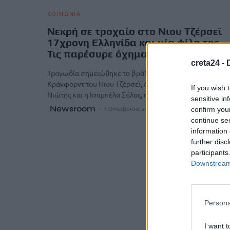
ΚΟΙΝΩΝΙΑ
Νεκρή σε τροχαίο στο Νιου Τζέρσεϊ
17χρονη Ελληνίδα και μία φίλη της –
Τις παρέσυρε όχημα συμμαθητή του
creta24 -
Τραγωδία σημειώθηκε το βράδυ της Δευτέρας στο
Κράνφορντ του Νιου Τζέρσεϊ, όπου δύο 17χρονες, η Μαρ
If you wish 
Νιώτης και η Ισαμπέλα Σάλας, παρασύρθηκαν…
sensitive in
Newsroom
confirm you
1 Οκτωβρίου, 2025
continue se
information 
further disc
participants
Downstream 
Persona
I want t