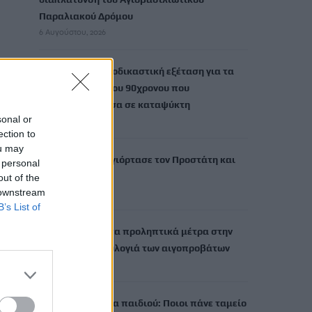
Παραλιακού Δρόμου
6 Αυγούστου, 2026
Τι δείχνει η ιατροδικαστική εξέταση για τα
αίτια θανάτου του 90χρονου που
εντοπίστηκε μέσα σε καταψύκτη
sonal or
6 Αυγούστου, 2026
ection to
ou may
Το Αρκαλοχώρι γιόρτασε τον Προστάτη και
 personal
Πολιούχο του
out of the
 downstream
6 Αυγούστου, 2026
B’s List of
Παρατείνονται τα προληπτικά μέτρα στην
Κρήτη για την ευλογιά των αιγοπροβάτων
6 Αυγούστου, 2026
Έκτακτο επίδομα παιδιού: Ποιοι πάνε ταμείο