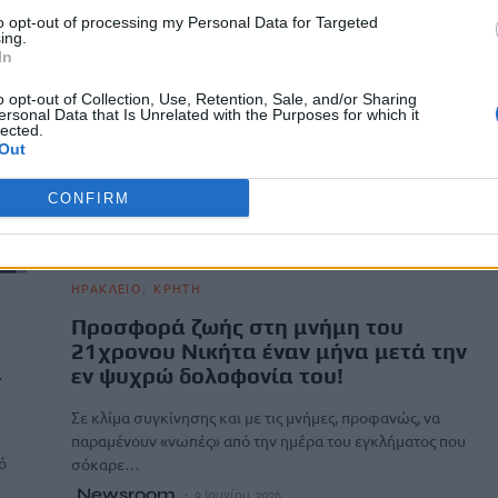
to opt-out of processing my Personal Data for Targeted
ing.
In
o opt-out of Collection, Use, Retention, Sale, and/or Sharing
ersonal Data that Is Unrelated with the Purposes for which it
lected.
Out
CONFIRM
ΗΡΑΚΛΕΙΟ
ΚΡΗΤΗ
Προσφορά ζωής στη μνήμη του
21χρονου Νικήτα έναν μήνα μετά την
α
εν ψυχρώ δολοφονία του!
Σε κλίμα συγκίνησης και με τις μνήμες, προφανώς, να
παραμένουν «νωπές» από την ημέρα του εγκλήματος που
ό
σόκαρε…
Newsroom
9 Ιουνίου, 2026