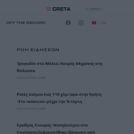
13K
Η
OFF THE RECORD
ΡΟΗ ΕΙΔΗΣΕΩΝ
Τραγωδία στα Μάλια: Νεκρός 64χρονος στη
θάλασσα
9 Αυγούστου, 2026
Ριπές ανέμου έως 110 χλμ/ώρα στην Κρήτη
-Στο «κόκκινο» μέχρι την Τετάρτη
9 Αυγούστου, 2026
Ερυθρός Σταυρός: Νοσηλεύτρια στα
Επείγοντα ξυλοκοπήθηκε βάναυσα από