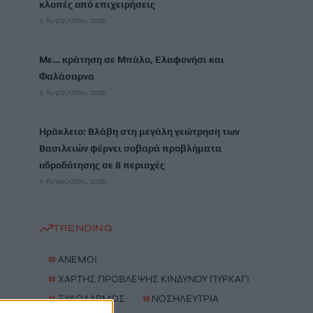
κλοπές από επιχειρήσεις
9 Αυγούστου, 2026
Με… κράτηση σε Μπάλο, Ελαφονήσι και
Φαλάσαρνα
9 Αυγούστου, 2026
Ηράκλειο: Βλάβη στη μεγάλη γεώτρηση των
Βασιλειών φέρνει σοβαρά προβλήματα
υδροδότησης σε 8 περιοχές
9 Αυγούστου, 2026
TRENDING
#
ΑΝΕΜΟΙ
#
ΧΑΡΤΗΣ ΠΡΟΒΛΕΨΗΣ ΚΙΝΔΥΝΟΥ ΠΥΡΚΑΓΙΩΝ
#
ΞΥΛΟΔΑΡΜΟΣ
#
ΝΟΣΗΛΕΥΤΡΙΑ