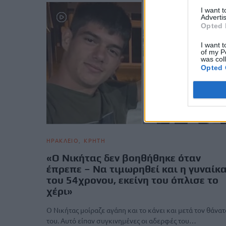
I want 
Advertis
Opted 
I want t
of my P
was col
Opted 
ΗΡΑΚΛΕΙΟ
ΚΡΗΤΗ
«Ο Νικήτας δεν βοηθήθηκε όταν
έπρεπε – Να τιμωρηθεί και η γυναίκ
του 54χρονου, εκείνη του όπλισε το
χέρι»
Ο Νικήτας μοίραζε αγάπη και το κάνει και μετά τον θάνατ
του. Αυτό είπαν συγκινημένες οι αδερφές του…