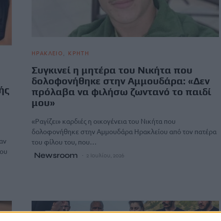
ΗΡΑΚΛΕΙΟ
ΚΡΗΤΗ
Συγκινεί η μητέρα του Νικήτα που
δολοφονήθηκε στην Αμμουδάρα: «Δεν
ής
πρόλαβα να φιλήσω ζωντανό το παιδί
μου»
«Ραγίζει» καρδιές η οικογένεια του Νικήτα που
δολοφονήθηκε στην Αμμουδάρα Ηρακλείου από τον πατέρα
αν
του φίλου του, που…
του
Newsroom
2 Ιουλίου, 2026