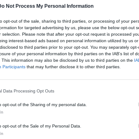
Do Not Process My Personal Information
to opt-out of the sale, sharing to third parties, or processing of your per
formation for targeted advertising by us, please use the below opt-out s
r selection. Please note that after your opt-out request is processed y
eing interest-based ads based on personal information utilized by us or
disclosed to third parties prior to your opt-out. You may separately opt-
losure of your personal information by third parties on the IAB’s list of
. This information may also be disclosed by us to third parties on the
IA
ΚΡΗΤΗ
Participants
that may further disclose it to other third parties.
Η εκστρατεία από την Εκκλησία της
Κρήτης στη μνήμη του Νικήτα και το
μήνυμα του Αρχιεπισκόπου
l Data Processing Opt Outs
ά
Σε κλίμα συγκίνησης και βαθιάς οδύνης, τελέστηκε στον
o opt-out of the Sharing of my personal data.
Χώνο Μυλοποτάμου χθες το απόγευμα (12/06) το τρισάγιο
In
για τις…
Newsroom
13 Ιουνίου, 2026
o opt-out of the Sale of my Personal Data.
In