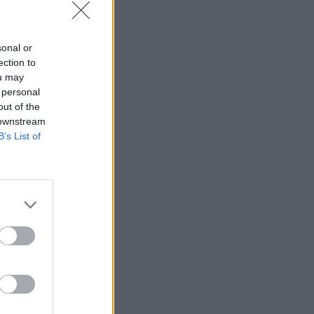
sonal or
ection to
ou may
 personal
out of the
 downstream
B’s List of