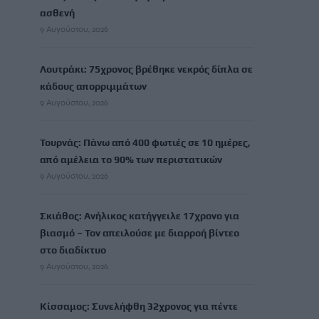
ασθενή
9 Αυγούστου, 2026
Λουτράκι: 75χρονος βρέθηκε νεκρός δίπλα σε
κάδους απορριμμάτων
9 Αυγούστου, 2026
Τουρνάς: Πάνω από 400 φωτιές σε 10 ημέρες,
από αμέλεια το 90% των περιστατικών
9 Αυγούστου, 2026
Σκιάθος: Ανήλικος κατήγγειλε 17χρονο για
βιασμό – Τον απειλούσε με διαρροή βίντεο
στο διαδίκτυο
9 Αυγούστου, 2026
Κίσσαμος: Συνελήφθη 32χρονος για πέντε