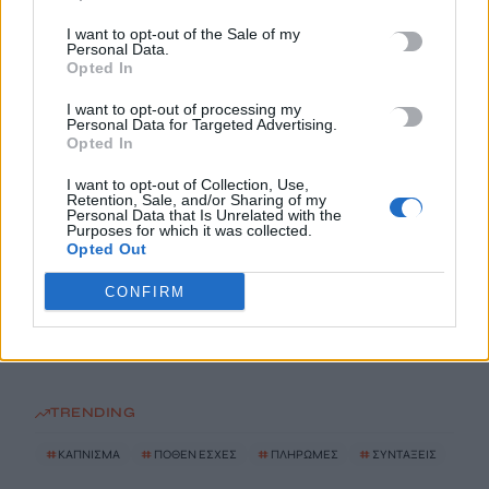
ΗΠΑ: Δασκάλα χορού κατηγορείται για σεξουαλική
I want to opt-out of the Sale of my
Personal Data.
κακοποίηση δύο ανήλικων μαθητών της
Opted In
7 Αυγούστου, 2026
I want to opt-out of processing my
Personal Data for Targeted Advertising.
Το Ελληνικό Μεσογειακό Πανεπιστήμιο εκδίδει ηλεκτρονικά
Opted In
τα Πρακτικά του Διεπιστημονικού Συνεδρίου «Ρένα
I want to opt-out of Collection, Use,
Κυριακού»
Retention, Sale, and/or Sharing of my
Personal Data that Is Unrelated with the
7 Αυγούστου, 2026
Purposes for which it was collected.
Opted Out
ΔΕΕΠ (ΝΟΔΕ) Ηρακλείου: Με έργα η κυβέρνηση Μητσοτάκη
CONFIRM
οδηγεί την Κρήτη στο μέλλον
7 Αυγούστου, 2026
TRENDING
#
ΚΑΠΝΙΣΜΑ
#
ΠΟΘΕΝ ΕΣΧΕΣ
#
ΠΛΗΡΩΜΕΣ
#
ΣΥΝΤΑΞΕΙΣ