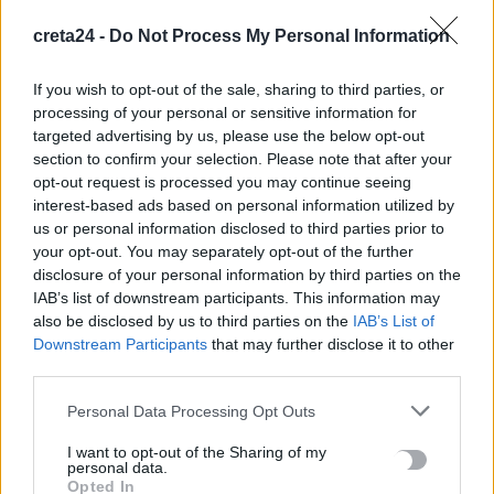
διαδικασία
7 Αυγούστου, 2026
creta24 -
Do Not Process My Personal Information
If you wish to opt-out of the sale, sharing to third parties, or
Πότε πληρώνονται οι συντάξεις Σεπτεμβρίου
processing of your personal or sensitive information for
7 Αυγούστου, 2026
targeted advertising by us, please use the below opt-out
section to confirm your selection. Please note that after your
Ξεκινούν οι ετήσιες Καλοκαιρινές Εκθέσεις του Φεστιβάλ
opt-out request is processed you may continue seeing
interest-based ads based on personal information utilized by
Κινηματογράφου Χανίων
us or personal information disclosed to third parties prior to
7 Αυγούστου, 2026
your opt-out. You may separately opt-out of the further
disclosure of your personal information by third parties on the
Ισπανία: Απολιθώματα αποκαλύπτουν ότι οι πρώτοι
IAB’s list of downstream participants. This information may
Ευρωπαίοι ίσως ασκούσαν κανιβαλισμό
also be disclosed by us to third parties on the
IAB’s List of
Downstream Participants
that may further disclose it to other
7 Αυγούστου, 2026
third parties.
Σοκαριστικές αποκαλύψεις του FBI μετά το Μουντιάλ: «Θα
Personal Data Processing Opt Outs
ανατινάξω τον Μέσι με τέσσερις βόμβες»
I want to opt-out of the Sharing of my
7 Αυγούστου, 2026
personal data.
Opted In