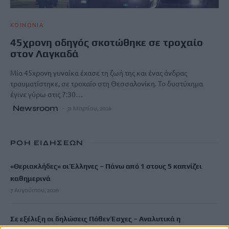
ΚΟΙΝΩΝΙΑ
45χρονη οδηγός σκοτώθηκε σε τροχαίο
στον Λαγκαδά
Μία 45χρονη γυναίκα έχασε τη ζωή της και ένας άνδρας
τραυματίστηκε, σε τροχαίο στη Θεσσαλονίκη. Το δυστύχημα
έγινε γύρω στις 7:30…
Newsroom
31 Μαρτίου, 2026
ΡΟΗ ΕΙΔΗΣΕΩΝ
«Θεριακλήδες» οι Έλληνες – Πάνω από 1 στους 5 καπνίζει
καθημερινά
7 Αυγούστου, 2026
Σε εξέλιξη οι δηλώσεις Πόθεν Έσχες – Αναλυτικά η