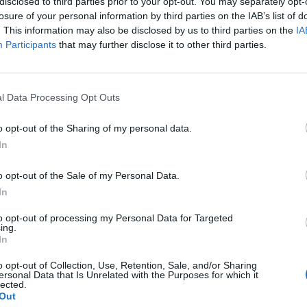
disclosed to third parties prior to your opt-out. You may separately opt-
losure of your personal information by third parties on the IAB’s list of
. This information may also be disclosed by us to third parties on the
IA
Participants
that may further disclose it to other third parties.
ΠΟΛΙΤΙΚΗ
Κικίλιας: Το βίντεο στο TikTok για την
l Data Processing Opt Outs
αύξηση στο επίδομα ανεργίας των
ναυτικών
o opt-out of the Sharing of my personal data.
οχές
In
Αυξάνεται το επίδομα ανεργίας των ναυτικών και
συγκεκριμένα ανέρχεται έως και τα 600 ευρώ από τα 350
o opt-out of the Sale of my Personal Data.
ευρώ…
In
Newsroom
17 Μαρτίου, 2026
to opt-out of processing my Personal Data for Targeted
ing.
In
o opt-out of Collection, Use, Retention, Sale, and/or Sharing
ersonal Data that Is Unrelated with the Purposes for which it
lected.
Out