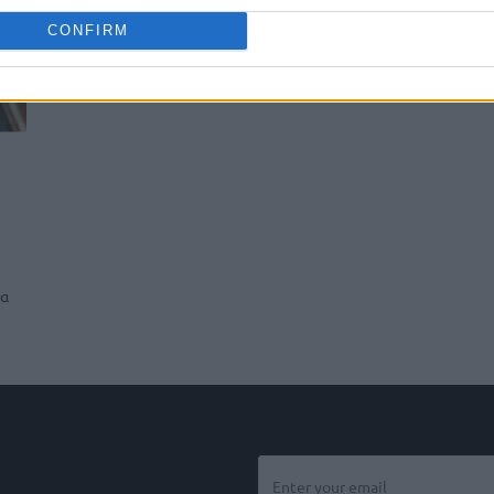
CONFIRM
ία