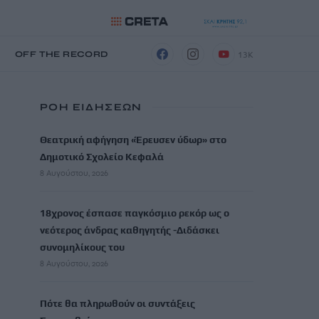
13K
Η
OFF THE RECORD
ΡΟΗ ΕΙΔΗΣΕΩΝ
Θεατρική αφήγηση «Έρευσεν ύδωρ» στο
Δημοτικό Σχολείο Κεφαλά
8 Αυγούστου, 2026
18χρονος έσπασε παγκόσμιο ρεκόρ ως ο
νεότερος άνδρας καθηγητής -Διδάσκει
συνομηλίκους του
8 Αυγούστου, 2026
Πότε θα πληρωθούν οι συντάξεις