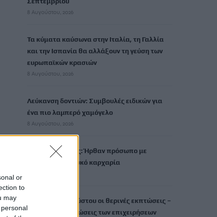
Σεπτεμβρίου
8 Αυγούστου, 2026
Τα κύματα καύσωνα στην Ιταλία, τη Γαλλία
και την Ισπανία θα αλλάξουν τη γεύση των
ευρωπαϊκών κρασιών
8 Αυγούστου, 2026
Λεύκανση δοντιών: Συμβουλές ειδικών για
ένα πιο λαμπερό χαμόγελο
8 Αυγούστου, 2026
Τρόμος για δύτες: Ήρθαν πρόσωπο με
πρόσωπο με λευκό καρχαρία
8 Αυγούστου, 2026
sonal or
ection to
ou may
Έως τις 31 Αυγούστου οι θερινές εκπτώσεις –
 personal
Ποιες οι υποχρεώσεις των επιχειρήσεων