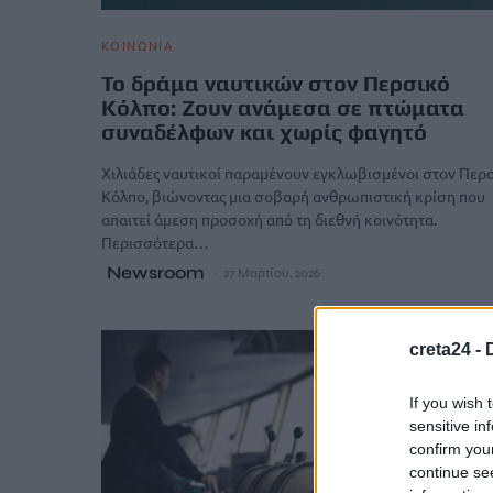
ΚΟΙΝΩΝΙΑ
Το δράμα ναυτικών στον Περσικό
Κόλπο: Ζουν ανάμεσα σε πτώματα
συναδέλφων και χωρίς φαγητό
Χιλιάδες ναυτικοί παραμένουν εγκλωβισμένοι στον Περ
Κόλπο, βιώνοντας μια σοβαρή ανθρωπιστική κρίση που
απαιτεί άμεση προσοχή από τη διεθνή κοινότητα.
Περισσότερα…
Newsroom
27 Μαρτίου, 2026
creta24 -
If you wish 
sensitive in
confirm you
continue se