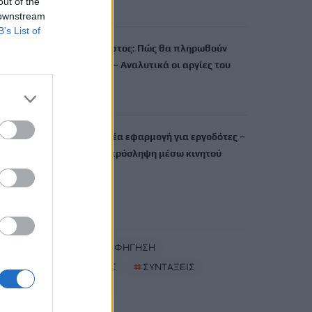
out of the
8 Αυγούστου, 2026
 downstream
B’s List of
Δεκαπενταύγουστος: Πώς θα πληρωθούν
όσοι εργαστούν – Αναλυτικά οι αργίες του
έτους
8 Αυγούστου, 2026
«Ergani app»: Νέα εφαρμογή για εργοδότες –
Πώς θα κάνετε πρόσληψη μέσω κινητού
8 Αυγούστου, 2026
TRENDING
#
ΘΕΑΤΡΙΚΗ ΑΦΗΓΗΣΗ
#
ΚΑΘΗΓΗΤΗΣ
#
ΣΥΝΤΑΞΕΙΣ
#
ΚΑΥΣΩΝΑΣ