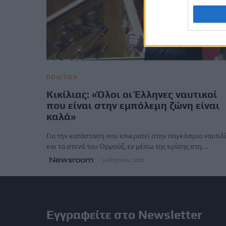
ΠΟΛΙΤΙΚΗ
Κικίλιας: «Όλοι οι Έλληνες ναυτικοί
που είναι στην εμπόλεμη ζώνη είναι
καλά»
Για την κατάσταση που επικρατεί στην παγκόσμια ναυτιλ
και τα στενά του Ορμούζ, εν μέσω της κρίσης στη…
Newsroom
2 Μαρτίου, 2026
Εγγραφείτε στο Newsletter