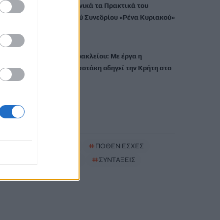
εκδίδει ηλεκτρονικά τα Πρακτικά του
Διεπιστημονικού Συνεδρίου «Ρένα Κυριακού»
7 Αυγούστου, 2026
ΔΕΕΠ (ΝΟΔΕ) Ηρακλείου: Με έργα η
κυβέρνηση Μητσοτάκη οδηγεί την Κρήτη στο
μέλλον
7 Αυγούστου, 2026
TRENDING
#
ΚΑΠΝΙΣΜΑ
#
ΠΟΘΕΝ ΕΣΧΕΣ
#
ΠΛΗΡΩΜΕΣ
#
ΣΥΝΤΑΞΕΙΣ