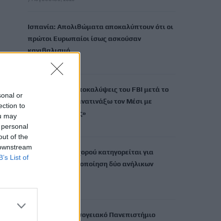
Ισπανία: Απολιθώματα αποκαλύπτουν ότι οι
πρώτοι Ευρωπαίοι ίσως ασκούσαν
κανιβαλισμό
7 Αυγούστου, 2026
Σοκαριστικές αποκαλύψεις του FBI μετά το
sonal or
Μουντιάλ: «Θα ανατινάξω τον Μέσι με
ection to
τέσσερις βόμβες»
ou may
7 Αυγούστου, 2026
 personal
out of the
 downstream
ΗΠΑ: Δασκάλα χορού κατηγορείται για
B’s List of
σεξουαλική κακοποίηση δύο ανήλικων
μαθητών της
7 Αυγούστου, 2026
Το Ελληνικό Μεσογειακό Πανεπιστήμιο