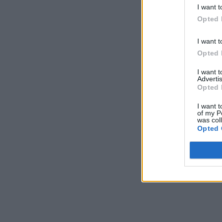
I want t
Opted 
I want t
Opted 
I want 
Advertis
Opted 
I want t
of my P
was col
Opted 