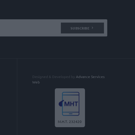
SUBSCRIBE
Designed & Developed by
Advance Services
Web
Μ.Η.Τ. 232420