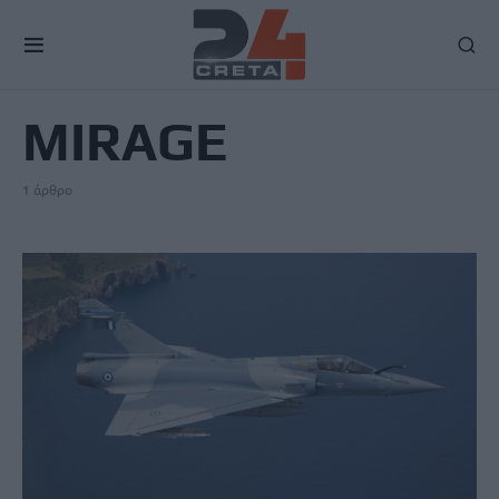
TAG
MIRAGE
1 άρθρο