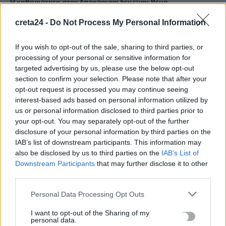
Η καθαριότητα στον Αποκόρωνα δεν είναι θέμα
επικοινωνίας, είναι θέμα οργάνωσης
creta24 -
Do Not Process My Personal Information
6 Αυγούστου, 2026
If you wish to opt-out of the sale, sharing to third parties, or
Συγκλονίζουν οι αποκαλύψεις για τη δολοφονία 4 παιδιών
processing of your personal or sensitive information for
στη Νέα Υόρκη: Το τελευταίο μήνυμα που έστειλε η μητέρα
targeted advertising by us, please use the below opt-out
στον πρώην σύζυγό της
section to confirm your selection. Please note that after your
opt-out request is processed you may continue seeing
6 Αυγούστου, 2026
interest-based ads based on personal information utilized by
us or personal information disclosed to third parties prior to
Ηράκλειο: Απάτη με δήθεν επενδύσεις σε μετοχές – 55χρονος
your opt-out. You may separately opt-out of the further
έχασε 100.000 ευρώ
disclosure of your personal information by third parties on the
IAB’s list of downstream participants. This information may
6 Αυγούστου, 2026
also be disclosed by us to third parties on the
IAB’s List of
Downstream Participants
that may further disclose it to other
Δομή φιλοξενίας μεταναστών: Τι ακριβώς σημαίνει το ΦΕΚ
third parties.
που δημοσιεύτηκε
Personal Data Processing Opt Outs
6 Αυγούστου, 2026
I want to opt-out of the Sharing of my
personal data.
Σητεία: Χωρίς ενεργό μέτωπο η φωτιά στο Καρύδι –