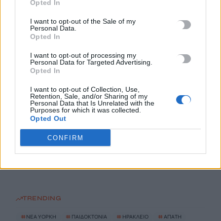
Opted In
Σταμάτησαν τα εναέρια μέσα
6 Αυγούστου, 2026
I want to opt-out of the Sale of my
Personal Data.
Opted In
Ηράκλειο: Μία σύλληψη για την έκρηξη στον φούρνο στη
I want to opt-out of processing my
Θέρισσο
Personal Data for Targeted Advertising.
Opted In
6 Αυγούστου, 2026
I want to opt-out of Collection, Use,
Retention, Sale, and/or Sharing of my
Ηράκλειο: Συνεχίζεται η ασφαλτόστρωση της λ. Ικάρου
Personal Data that Is Unrelated with the
6 Αυγούστου, 2026
Purposes for which it was collected.
Opted Out
Δήμος Βιάννου: Οι ώρες και οι μέρες λειτουργίας του
CONFIRM
Γραφείου Δακοκτονίας
6 Αυγούστου, 2026
TRENDING
#
ΝΈΑ ΥΌΡΚΗ
#
ΠΑΙΔΟΚΤΟΝΙΑ
#
ΗΡΑΚΛΕΙΟ
#
ΑΠΑΤΗ