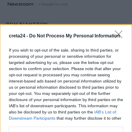
Newsroom
7 Νοεμβρίου, 2025
ΡΟΗ ΕΙΔΗΣΕΩΝ
creta24 -
Do Not Process My Personal Information
“Έρθεις δεν έρθεις…θα σ”αγκαλιάζω”: Συναυλία αγάπης στις
24 Αυγούστου στο ΕΛ.ΜΕ.ΠΑ.
If you wish to opt-out of the sale, sharing to third parties, or
8 Αυγούστου, 2026
processing of your personal or sensitive information for
targeted advertising by us, please use the below opt-out
Από την Παρασκευή 11 Σεπτεμβρίου το καθιερωμένο παζάρι
section to confirm your selection. Please note that after your
opt-out request is processed you may continue seeing
από τον «Σύνδεσμο Μελών Γυναικείων Σωματείων Ηρακλείου
interest-based ads based on personal information utilized by
και Ν. Ηρακλείου»
us or personal information disclosed to third parties prior to
8 Αυγούστου, 2026
your opt-out. You may separately opt-out of the further
disclosure of your personal information by third parties on the
Τουρισμός για Ολους 2026-2027: Τα SOS για να «κλειδώσετε»
IAB’s list of downstream participants. This information may
also be disclosed by us to third parties on the
IAB’s List of
το voucher διακοπών
Downstream Participants
that may further disclose it to other
8 Αυγούστου, 2026
third parties.