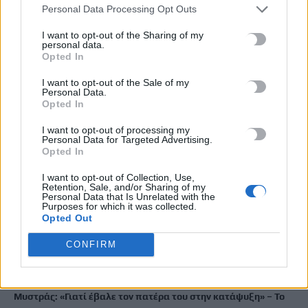
Ηράκλειο: Περιπατητής χρειάστηκε βοήθεια σε φαράγγι
Personal Data Processing Opt Outs
8 Αυγούστου, 2026
I want to opt-out of the Sharing of my
personal data.
Opted In
Βαρύ πένθος για τον Μέσι: «Έφυγε» από τη ζωή ο πατέρας του
8 Αυγούστου, 2026
I want to opt-out of the Sale of my
Personal Data.
Opted In
Χανιά: Αναστάτωση από φωτιά κοντά σε σπίτια
I want to opt-out of processing my
8 Αυγούστου, 2026
Personal Data for Targeted Advertising.
Opted In
Σε 57χρονη γυναίκα ανήκει η σορός στον Λυκαβηττό
I want to opt-out of Collection, Use,
Retention, Sale, and/or Sharing of my
8 Αυγούστου, 2026
Personal Data that Is Unrelated with the
Purposes for which it was collected.
Opted Out
Καλοκαίρι και αλλεργίες: Πότε απαιτείται προσοχή και ποια
συμπτώματα δεν πρέπει να αγνοούμε
CONFIRM
8 Αυγούστου, 2026
Μυστράς: «Γιατί έβαλε τον πατέρα του στην κατάψυξη» – Το