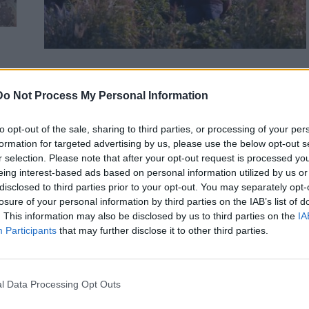
ΚΟΙΝΩΝΙΑ
Μεσολόγγι: Συνελήφθη σύγχρονος
Do Not Process My Personal Information
δουλέμπορος – Κρατούσε φυλακισμένα
44 άτομα και τα εξανάγκαζε σε εργασία
to opt-out of the sale, sharing to third parties, or processing of your per
στα χωράφια
formation for targeted advertising by us, please use the below opt-out s
r selection. Please note that after your opt-out request is processed y
Συνελήφθη, χθες το απόγευμα, σε περιοχή του Μεσολογγίου,
eing interest-based ads based on personal information utilized by us or
από τους αστυνομικούς του Τμήματος Δίωξης και Εξιχνίασης
disclosed to third parties prior to your opt-out. You may separately opt-
Εγκλημάτων Μεσολογγίου,…
losure of your personal information by third parties on the IAB’s list of
Newsroom
27 Νοεμβρίου, 2025
. This information may also be disclosed by us to third parties on the
IA
Participants
that may further disclose it to other third parties.
l Data Processing Opt Outs