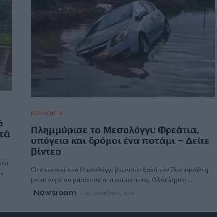
ΚΟΙΝΩΝΙΑ
ό
Πλημμύρισε το Μεσολόγγι: Φρεάτια,
στά
υπόγεια και δρόμοι ένα ποτάμι – Δείτε
βίντεο
ιτα
Οι κάτοικοι στο Μεσολόγγι βιώνουν ξανά τον ίδιο εφιάλτη
ην
με τα νερά να μπαίνουν στα σπίτια τους. Ολόκληρες…
Newsroom
23 Οκτωβρίου, 2025