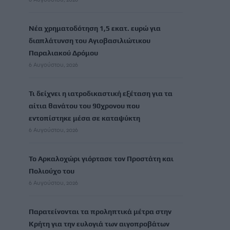
Νέα χρηματοδότηση 1,5 εκατ. ευρώ για
διαπλάτυνση του Αγιοβασιλιώτικου
Παραλιακού Δρόμου
6 Αυγούστου, 2026
Τι δείχνει η ιατροδικαστική εξέταση για τα
αίτια θανάτου του 90χρονου που
εντοπίστηκε μέσα σε καταψύκτη
6 Αυγούστου, 2026
Το Αρκαλοχώρι γιόρτασε τον Προστάτη και
Πολιούχο του
6 Αυγούστου, 2026
Παρατείνονται τα προληπτικά μέτρα στην
Κρήτη για την ευλογιά των αιγοπροβάτων