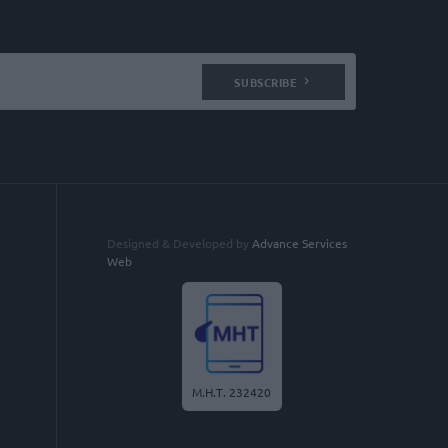
SUBSCRIBE
Designed & Developed by
Advance Services
Web
Μ.Η.Τ. 232420