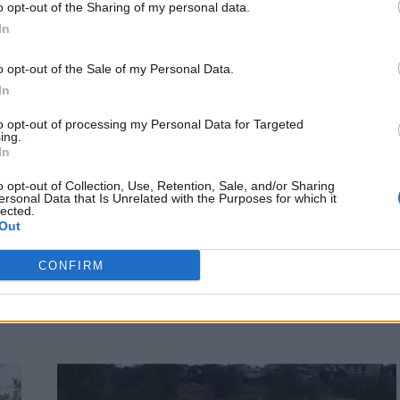
o opt-out of the Sharing of my personal data.
In
o opt-out of the Sale of my Personal Data.
In
to opt-out of processing my Personal Data for Targeted
ing.
ΚΟΙΝΩΝΙΑ
In
Μεσολόγγι: Ξυλοκόπησαν δημοτικό
o opt-out of Collection, Use, Retention, Sale, and/or Sharing
υπάλληλο που επιχειρούσε στις
ersonal Data that Is Unrelated with the Purposes for which it
lected.
πλημμύρες
Out
Πρωτοφανές περιστατικό κατεγράφη στο Μεσολόγγι χθες
ες
CONFIRM
Πέμπτη, οπότε η πόλη πλημμύρισε εξαιτίας της έντονης
βροχόπτωσης, με δημοτικό υπάλληλο να καταλήγει…
Newsroom
24 Οκτωβρίου, 2025