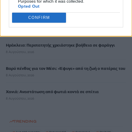
Purposes for which it was collected.
Opted Out
Τουρισμός για Ολους 2026-2027: Τα SOS για να «κλειδώσετε»
CONFIRM
το voucher διακοπών
8 Αυγούστου, 2026
Ηράκλειο: Περιπατητής χρειάστηκε βοήθεια σε φαράγγι
8 Αυγούστου, 2026
Βαρύ πένθος για τον Μέσι: «Έφυγε» από τη ζωή ο πατέρας του
8 Αυγούστου, 2026
Χανιά: Αναστάτωση από φωτιά κοντά σε σπίτια
8 Αυγούστου, 2026
TRENDING