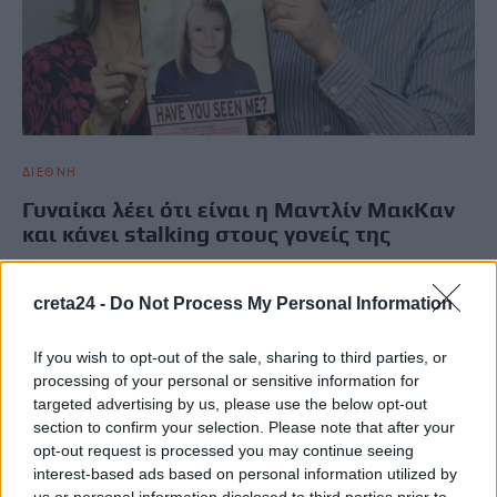
ΔΙΕΘΝΗ
Γυναίκα λέει ότι είναι η Μαντλίν ΜακΚαν
και κάνει stalking στους γονείς της
Μεγάλη αναστάτωση για τους γονείς της Μαντλίν
ΜακΚάν προκαλεί μία γυναίκα από την Πολωνία, η οποία
creta24 -
Do Not Process My Personal Information
δικάζεται αυτή την περίοδο…
Newsroom
8 Οκτωβρίου, 2025
If you wish to opt-out of the sale, sharing to third parties, or
processing of your personal or sensitive information for
targeted advertising by us, please use the below opt-out
section to confirm your selection. Please note that after your
ΡΟΗ ΕΙΔΗΣΕΩΝ
opt-out request is processed you may continue seeing
interest-based ads based on personal information utilized by
«Ergani app»: Νέα εφαρμογή για εργοδότες – Πώς θα κάνετε
us or personal information disclosed to third parties prior to