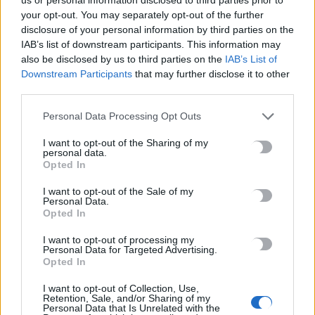
πρόσληψη μέσω κινητού
your opt-out. You may separately opt-out of the further
8 Αυγούστου, 2026
disclosure of your personal information by third parties on the
IAB’s list of downstream participants. This information may
also be disclosed by us to third parties on the
IAB’s List of
Χανιά: Δίκτυο περισσότερων από 60 κρηνών προσφέρει
Downstream Participants
that may further disclose it to other
δωρεάν πόσιμο νερό σε δημόσιους χώρους
third parties.
8 Αυγούστου, 2026
Personal Data Processing Opt Outs
Δύο συναυλίες του Νίκου Ανδρουλάκη στο Ηράκλειο
I want to opt-out of the Sharing of my
8 Αυγούστου, 2026
personal data.
Opted In
“Έρθεις δεν έρθεις…θα σ”αγκαλιάζω”: Συναυλία αγάπης στις
I want to opt-out of the Sale of my
Personal Data.
24 Αυγούστου στο ΕΛ.ΜΕ.ΠΑ.
Opted In
8 Αυγούστου, 2026
I want to opt-out of processing my
Personal Data for Targeted Advertising.
Από την Παρασκευή 11 Σεπτεμβρίου το καθιερωμένο παζάρι
Opted In
από τον «Σύνδεσμο Μελών Γυναικείων Σωματείων Ηρακλείου
I want to opt-out of Collection, Use,
και Ν. Ηρακλείου»
Retention, Sale, and/or Sharing of my
Personal Data that Is Unrelated with the
8 Αυγούστου, 2026