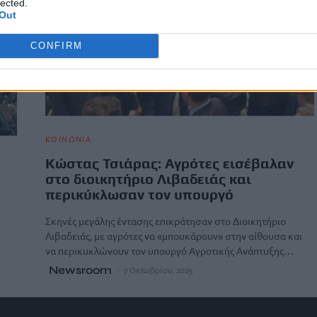
lected.
Out
CONFIRM
ΚΟΙΝΩΝΙΑ
Κώστας Τσιάρας: Αγρότες εισέβαλαν
στο διοικητήριο Λιβαδειάς και
περικύκλωσαν τον υπουργό
Σκηνές μεγάλης έντασης επικράτησαν στο Διοικητήριο
Λιβαδειάς, με αγρότες να «μπουκάρουν» στην αίθουσα και
να περικυκλώνουν τον υπουργό Αγροτικής Ανάπτυξης…
Newsroom
7 Οκτωβρίου, 2025