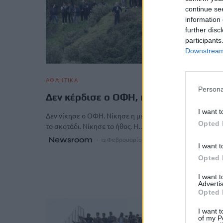
continue se
information 
further disc
participants
Downstream 
ΑΘΛΗΤΙΚΑ
Persona
Δεν κέρδισε ο ΟΦΗ, κέρδισε το ήθος
I want t
Δεν νίκησε ο ΟΦΗ. Νίκησε η μέρα τη νύχτα. Νίκησε το 
Opted 
το σκοτάδι. Νίκησε το ήθος. Η…
Newsroom
12 Φεβρουαρίου, 2026
I want t
Opted 
I want 
Advertis
Opted 
I want t
of my P