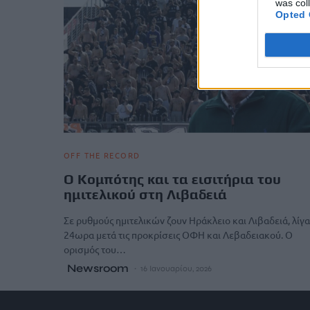
was col
Opted 
OFF THE RECORD
Ο Κομπότης και τα εισιτήρια του
ημιτελικού στη Λιβαδειά
Σε ρυθμούς ημιτελικών ζουν Ηράκλειο και Λιβαδειά, λίγα
24ωρα μετά τις προκρίσεις ΟΦΗ και Λεβαδειακού. Ο
ορισμός του…
Newsroom
16 Ιανουαρίου, 2026