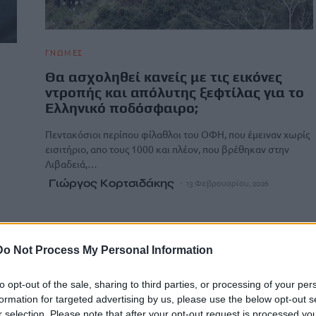
ΓΝΩΜΕΣ
Θα ασχοληθεί κανείς με τις εικόνες
ντροπής και απόλυτης ξεφτίλας για το
Ελληνικό ποδόσφαιρο;
Πεντακόσιοι περίπου φίλαθλοι του ΟΦΗ, που έμειναν χωρίς
εισιτήριο, απο τους 1000 και πλέον, που βρέθηκαν στην
Λιβαδειά,…
Γιώργος Κορτσιδάκης
13 Φεβρουαρίου, 2026
Do Not Process My Personal Information
to opt-out of the sale, sharing to third parties, or processing of your per
formation for targeted advertising by us, please use the below opt-out s
r selection. Please note that after your opt-out request is processed y