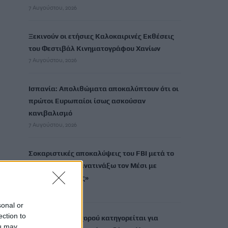
7 Αυγούστου, 2026
Ξεκινούν οι ετήσιες Καλοκαιρινές Εκθέσεις
του Φεστιβάλ Κινηματογράφου Χανίων
7 Αυγούστου, 2026
Ισπανία: Απολιθώματα αποκαλύπτουν ότι οι
πρώτοι Ευρωπαίοι ίσως ασκούσαν
κανιβαλισμό
7 Αυγούστου, 2026
Σοκαριστικές αποκαλύψεις του FBI μετά το
Μουντιάλ: «Θα ανατινάξω τον Μέσι με
τέσσερις βόμβες»
7 Αυγούστου, 2026
sonal or
ection to
ΗΠΑ: Δασκάλα χορού κατηγορείται για
ou may