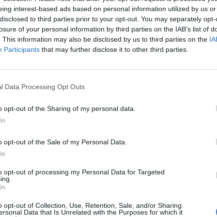
eing interest-based ads based on personal information utilized by us or
disclosed to third parties prior to your opt-out. You may separately opt-
losure of your personal information by third parties on the IAB’s list of
. This information may also be disclosed by us to third parties on the
IA
Participants
that may further disclose it to other third parties.
OFF THE RECORD
VIDEOS
l Data Processing Opt Outs
Οπαδοί του ΟΦΗ στο σημείο που
σκοτώθηκε οπαδός του ΠΑΟΚ στη
o opt-out of the Sharing of my personal data.
φως
Λιβαδειά
In
Στην Λιβαδειά βρίσκονται σήμερα περίπου 1.000 οπαδοί του
o opt-out of the Sale of my Personal Data.
ΟΦΗ, άλλοι με και άλλοι χωρίς εισιτήριο, οι οποίοι
In
ακολούθησαν…
Newsroom
11 Φεβρουαρίου, 2026
to opt-out of processing my Personal Data for Targeted
ing.
In
o opt-out of Collection, Use, Retention, Sale, and/or Sharing
ersonal Data that Is Unrelated with the Purposes for which it