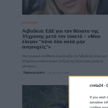
ΚΟΙΝΩΝΙΑ
Λιβαδειά: ΕΔΕ για τον θάνατο της
35χρονης μετά τον τοκετό – «Μου
έλεγαν “πάνε όλα καλά μην
ανησυχείς”»
Μια τραγική υπόθεση συγκλονίζει τη Λιβαδειά, όπου μια
35χρονη γυναίκα έχασε τη ζωή της λίγες ώρες μετά τη
γέννηση…
Newsroom
28 Ιουνίου, 2026
creta24 -
If you wish 
sensitive in
confirm you