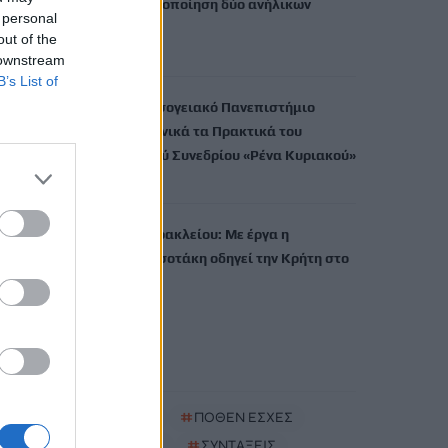
σεξουαλική κακοποίηση δύο ανήλικων
 personal
μαθητών της
out of the
7 Αυγούστου, 2026
 downstream
B’s List of
Το Ελληνικό Μεσογειακό Πανεπιστήμιο
εκδίδει ηλεκτρονικά τα Πρακτικά του
Διεπιστημονικού Συνεδρίου «Ρένα Κυριακού»
7 Αυγούστου, 2026
ΔΕΕΠ (ΝΟΔΕ) Ηρακλείου: Με έργα η
κυβέρνηση Μητσοτάκη οδηγεί την Κρήτη στο
μέλλον
7 Αυγούστου, 2026
TRENDING
#
ΚΑΠΝΙΣΜΑ
#
ΠΟΘΕΝ ΕΣΧΕΣ
#
ΠΛΗΡΩΜΕΣ
#
ΣΥΝΤΑΞΕΙΣ