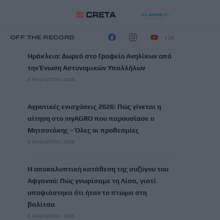
ΡΟΗ ΕΙΔΗΣΕΩΝ
13K
Η
OFF THE RECORD
Ηράκλειο: Δωρεά στο Γραφείο Ανηλίκων από
την Ένωση Αστυνομικών Υπαλλήλων
6 Αυγούστου, 2026
Αγροτικές ενισχύσεις 2026: Πώς γίνεται η
αίτηση στο myAGRO που παρουσίασε ο
Μητσοτάκης – Όλες οι προθεσμίες
6 Αυγούστου, 2026
Η αποκαλυπτική κατάθεση της συζύγου του
Αφγανού: Πώς γνωρίσαμε τη Λίσα, γιατί
υποψιάστηκα ότι ήταν το πτώμα στη
βαλίτσα
6 Αυγούστου, 2026