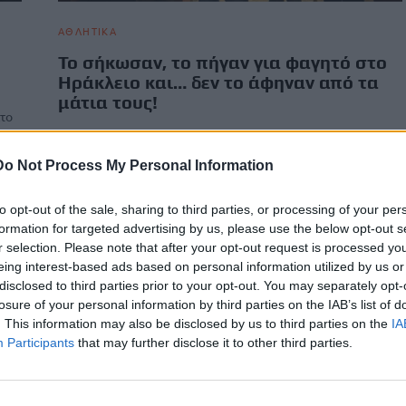
ΑΘΛΗΤΙΚΑ
Το σήκωσαν, το πήγαν για φαγητό στο
Ηράκλειο και… δεν το άφηναν από τα
μάτια τους!
άτο
Οι Κυπελλούχοι Ελλάδος γύρισαν στο Ηράκλειο, και μετά
από μια ανάσα από την «μάχη» του βόλου, γιόρτασαν της…
Do Not Process My Personal Information
Newsroom
27 Απριλίου, 2026
to opt-out of the sale, sharing to third parties, or processing of your per
formation for targeted advertising by us, please use the below opt-out s
r selection. Please note that after your opt-out request is processed y
eing interest-based ads based on personal information utilized by us or
disclosed to third parties prior to your opt-out. You may separately opt-
losure of your personal information by third parties on the IAB’s list of
. This information may also be disclosed by us to third parties on the
IA
Participants
that may further disclose it to other third parties.