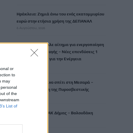
Ηράκλειο: Ζημιά άνω του ενός εκατομμυρίου
ευρώ στην ετήσια χρήση της ΔΕΠΑΝΑΛ
6 Αυγούστου, 2026
Η Ελλάδα υπέβαλε αίτημα για ενεργοποίηση
της ρήτρας διαφυγής – Νέες επενδύσεις 1
δισ. έως το 2028 για την Ενέργεια
6 Αυγούστου, 2026
sonal or
ection to
ou may
Στις φλόγες ξύλινο σπίτι στη Μεσαρά –
 personal
Άμεση επέμβαση της Πυροσβεστικής
out of the
6 Αυγούστου, 2026
 downstream
B’s List of
Στα έργα του ΒΟΑΚ Δήμας – Βολουδάκη
6 Αυγούστου, 2026