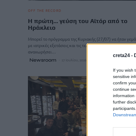
OFF THE RECORD
Η πρώτη… γεύση του Αϊτόρ από το
Ηράκλειο
Μπορεί το πρόγραμμα της Κυριακής (27/07) να ήταν γεμ
με ιατρικές εξετάσεις και τις τελευταίες διαδικασίες πριν
αναχωρήσει…
creta24 -
Newsroom
27 Ιουλίου, 2026
If you wish 
sensitive in
confirm you
continue se
information 
further disc
participants
Downstream 