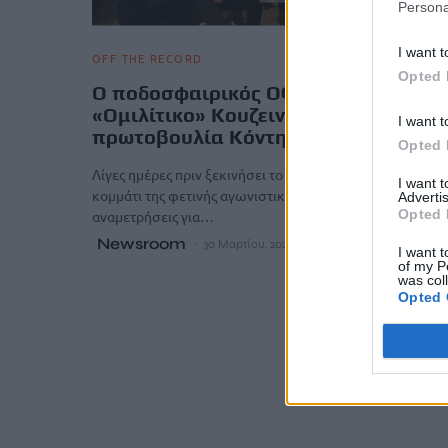
Persona
I want t
OFF THE RECORD
Opted 
Ο ποδοσφαιρικός ΟΦΗ δείπνησε στο
«Ομιλίτικο» Κουζεινερί με
I want t
πρωτοβουλία Κόντη!
Opted 
Λίγες ημέρες πριν ξεκινήσει το τελευταίο και πιο κρίσιμο
I want 
κομμάτι της φετινής αγωνιστικής χρονιάς με τις
Advertis
Opted 
αναμετρήσεις για…
Newsroom
30 Μαρτίου, 2026
I want t
of my P
was col
Opted 