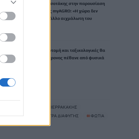
Ο Κυριάκος Μητσοτάκης στην παρουσίαση
της πλατφόρμας myAGRO: «Η χώρα δεν
μπορεί να είναι άλλο αιχμάλωτη του
ρουσφετιού»
6 Αυγούστου, 2026
Μυστράς: Νεκροτομή και τοξικολογικές θα
δείξουν αν ο 90χρονος πέθανε από φυσικά
αίτια
6 Αυγούστου, 2026
TRENDING
#
ΚΥΡΙΑΚΟΣ ΠΙΕΡΡΑΚΑΚΗΣ
#
ΕΘΝΙΚΗ ΡΗΤΡΑ ΔΙΑΦΥΓΗΣ
#
ΦΩΤΙΑ
#
ΜΕΣΑΡΑ