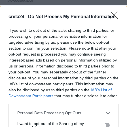
5 Αυγούστου, 2026
creta24 -
Do Not Process My Personal Information
Ακριβά στοιχίζει η βουτιά: Οι τιμές στις ξαπλώστρες σε
γνωστές παραλίες της Ελλάδας
5 Αυγούστου, 2026
If you wish to opt-out of the sale, sharing to third parties, or
processing of your personal or sensitive information for
targeted advertising by us, please use the below opt-out
e-ΕΦΚΑ: Πότε καταβάλλεται το αδειοδωρόσημο στους
section to confirm your selection. Please note that after your
οικοδόμους
opt-out request is processed you may continue seeing
5 Αυγούστου, 2026
interest-based ads based on personal information utilized by
us or personal information disclosed to third parties prior to
your opt-out. You may separately opt-out of the further
Πήγε για ψώνια με το ελικόπτερό του γιατί η διαδρομή με το
disclosure of your personal information by third parties on the
αμάξι ήταν… πολύ μεγάλη
IAB’s list of downstream participants. This information may
5 Αυγούστου, 2026
also be disclosed by us to third parties on the
IAB’s List of
Downstream Participants
that may further disclose it to other
third parties.
Μύκονος: 35χρονος οδηγός έκλεψε από τουρίστα επώνυμη
τσάντα και ρολόι αξίας 75.000 ευρώ
Personal Data Processing Opt Outs
5 Αυγούστου, 2026
I want to opt-out of the Sharing of my