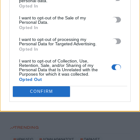
personal data.
Opted In
Σύσκεψη εργασίας για θέματα Μεταφορών και Επικοινωνιών
5 Αυγούστου, 2026
I want to opt-out of the Sale of my
Personal Data.
Opted In
Η Βρετανική κυβέρνηση δεν θα προχωρήσει σε διεξαγωγή
έρευνας για τον Επστάιν
I want to opt-out of processing my
Personal Data for Targeted Advertising.
5 Αυγούστου, 2026
Opted In
I want to opt-out of Collection, Use,
Η «Ειρήνη» του Αριστοφάνη στην Παιδική – Εφηβική
Retention, Sale, and/or Sharing of my
Personal Data that Is Unrelated with the
Βιβλιοθήκη Δημοτικού Κήπου
Purposes for which it was collected.
5 Αυγούστου, 2026
Opted Out
CONFIRM
Εκδήλωση Τιμής και Μνήμης για τον Μενέλαο Παρλαμά
5 Αυγούστου, 2026
TRENDING
#
ΗΡΑΚΛΕΙΟ
#
ΔΟΜΗ ΑΘΑΝΑΤΟΥΣ
#
ΠΑΡΑΛΙΕΣ