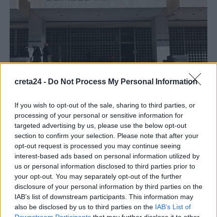
creta24 -
Do Not Process My Personal Information
If you wish to opt-out of the sale, sharing to third parties, or
ΟΙΚΟΝΟΜΙΑ
processing of your personal or sensitive information for
targeted advertising by us, please use the below opt-out
Κρίσιμη Ολομέλεια στον Άρειο Πάγο: Τι θα
section to confirm your selection. Please note that after your
γίνει με τους τόκους κόκκινων δανείων του
opt-out request is processed you may continue seeing
ν. Κατσέλη
interest-based ads based on personal information utilized by
us or personal information disclosed to third parties prior to
Ώρα μηδέν για χιλιάδες δανειολήπτες, καθώς την ερχόμενη
your opt-out. You may separately opt-out of the further
Πέμπτη, 5 Φεβρουαρίου, έχει προγραμματιστεί η διάσκεψη της
disclosure of your personal information by third parties on the
Ολομέλειας του…
IAB’s list of downstream participants. This information may
Newsroom
3 Φεβρουαρίου, 2026
also be disclosed by us to third parties on the
IAB’s List of