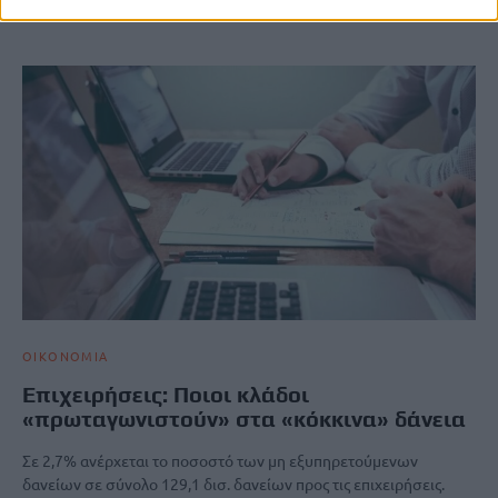
Newsroom
19 Δεκεμβρίου, 2025
ΟΙΚΟΝΟΜΙΑ
Επιχειρήσεις: Ποιοι κλάδοι
«πρωταγωνιστούν» στα «κόκκινα» δάνεια
Σε 2,7% ανέρχεται το ποσοστό των μη εξυπηρετούμενων
δανείων σε σύνολο 129,1 δισ. δανείων προς τις επιχειρήσεις.