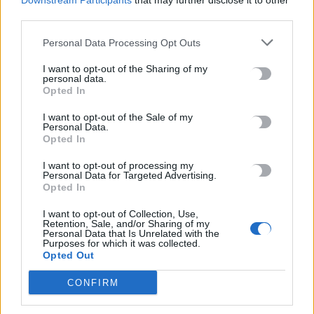
Downstream Participants
that may further disclose it to other
third parties.
Personal Data Processing Opt Outs
I want to opt-out of the Sharing of my
personal data.
Opted In
I want to opt-out of the Sale of my
Personal Data.
Opted In
I want to opt-out of processing my
Personal Data for Targeted Advertising.
Opted In
ΟΙΚΟΝΟΜΙΑ
I want to opt-out of Collection, Use,
Retention, Sale, and/or Sharing of my
Κόκκινα δάνεια: «Πνίγονται» στα χρέη τα
Personal Data that Is Unrelated with the
νοικοκυριά
Purposes for which it was collected.
Opted Out
Υψηλά και επίμονα παραμένουν τα υπόλοιπα κόκκινων
CONFIRM
δανείων που βρίσκονται υπό διαχείριση στους servicers, με τα
τελευταία διαθέσιμα στοιχεία από την…