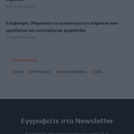
8 Αυγούστου, 2026
Ελαφονήσι: Οδηγούσαν τα αυτοκίνητα στο πάρκινγκ που
εργάζονται και κατέληξαν με χειροπέδες
8 Αυγούστου, 2026
TRENDING
#
ΟΦΗ
#
ΠΥΡΚΑΓΙΕΣ
#
ΝΟΤΙΟ ΡΕΘΥΜΝΟ
#
ΑΠΕ
Εγγραφείτε στο Newsletter
Εγγραφείτε στις ενημερώσεις του creta24.gr