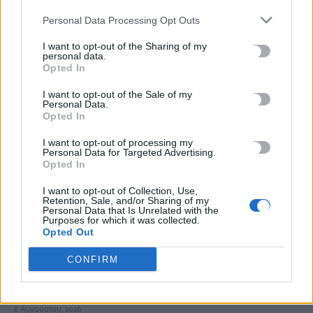
Personal Data Processing Opt Outs
ΡΟΗ ΕΙΔΗΣΕΩΝ
I want to opt-out of the Sharing of my
personal data.
Ποιες οι απάτητες παραλίες της Ελλάδας – My coast: Πώς θα
Opted In
κάνετε καταγγελία για παρανομίες
8 Αυγούστου, 2026
I want to opt-out of the Sale of my
Personal Data.
Opted In
Περσείδες: Το εντυπωσιακό φαινόμενο πλησιάζει – Πότε θα
I want to opt-out of processing my
δούμε τη «βροχή» των αστεριών
Personal Data for Targeted Advertising.
Opted In
8 Αυγούστου, 2026
I want to opt-out of Collection, Use,
Retention, Sale, and/or Sharing of my
Ενοίκια: Πότε γίνονται υποχρεωτικές οι πληρωμές μέσω
Personal Data that Is Unrelated with the
Purposes for which it was collected.
τραπεζών
Opted Out
8 Αυγούστου, 2026
CONFIRM
Ισπανία: Η συγκινητική επανένωση γυναίκας με τα
γαϊδουράκια της μετά τις πυρκαγιές
8 Αυγούστου, 2026