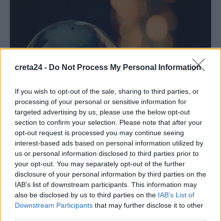
creta24 -
Do Not Process My Personal Information
If you wish to opt-out of the sale, sharing to third parties, or
processing of your personal or sensitive information for
targeted advertising by us, please use the below opt-out
section to confirm your selection. Please note that after your
ΠΕΡΙΒΑΛΛΟΝ
opt-out request is processed you may continue seeing
Κοινωνικό Οικιακό Τιμολόγιο: Ποιοι θα
interest-based ads based on personal information utilized by
μπορούν να κερδίσουν έκπτωση έως 70%
us or personal information disclosed to third parties prior to
στους λογαριασμούς και πώς
your opt-out. You may separately opt-out of the further
disclosure of your personal information by third parties on the
Τη δυνατότητα να ενταχθούν και το επόμενο έτος στο Κοινωνικό
IAB’s list of downstream participants. This information may
Οικιακό Τιμολόγιο (ΚΟΤ) θα έχουν οι πολίτες και…
also be disclosed by us to third parties on the
IAB’s List of
Downstream Participants
that may further disclose it to other
Newsroom
16 Νοεμβρίου, 2025
third parties.