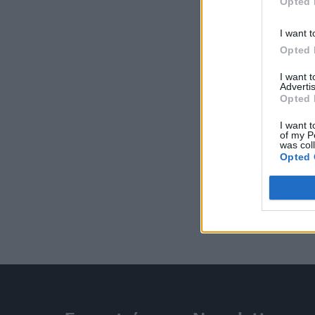
Opted 
I want t
Opted 
I want 
Advertis
Opted 
I want t
of my P
was col
Opted 