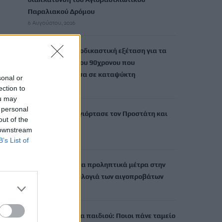
Παραλιακού Δρόμου
6 Αυγούστου, 2026
Τι δείχνει η ιατροδικαστική εξέταση για τα
αίτια θανάτου του 90χρονου που
εντοπίστηκε μέσα σε καταψύκτη
sonal or
6 Αυγούστου, 2026
ection to
ou may
 personal
Το Αρκαλοχώρι γιόρτασε τον Προστάτη και
out of the
Πολιούχο του
 downstream
6 Αυγούστου, 2026
B’s List of
Παρατείνονται τα προληπτικά μέτρα στην
Κρήτη για την ευλογιά των αιγοπροβάτων
6 Αυγούστου, 2026
Έκτακτο επίδομα παιδιού: Ποιοι πάνε ταμείο