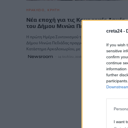
ΗΡΑΚΛΕΙΟ
ΚΡΗΤΗ
Νέα εποχή για τις Κοινωνικές Δομές
του Δήμου Μινώα Πεδιάδας
creta24 -
Η πρώτη Ημέρα Συντονισμού των Κοινωνικών Δομών τ
Δήμου Μινώα Πεδιάδας πραγματοποιήθηκε στο Δημοτικ
If you wish 
Κατάστημα Αρκαλοχωρίου, με πρωτοβουλία…
sensitive in
Newsroom
confirm you
24 Ιουλίου, 2026
continue se
information 
further disc
participants
Downstream 
Persona
I want t