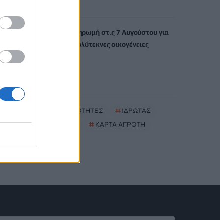
6 Αυγούστου, 2026
ΟΠΕΚΑ: Νέα πληρωμή στις 7 Αυγούστου για
τρίτεκνες και πολύτεκνες οικογένειες
6 Αυγούστου, 2026
TRENDING
#
ΝΕΕΣ ΤΑΥΤΟΤΗΤΕΣ
#
ΙΔΡΩΤΑΣ
#
ΚΑΚΟΣΜΙΑ
#
ΚΑΡΤΑ ΑΓΡΟΤΗ