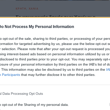
ΚΡΗΤΗ
ΧΑΝΙΑ
Σε κοινωνικές δομές των Χανίων ο
Αλέξανδρος Μαρκογιαννάκης
Do Not Process My Personal Information
ου
Σειρά επισκέψεων σε κοινωνικές δομές και φορείς
ό
κοινωνικής πολιτικής των Χανίων πραγματοποίησε ο
to opt-out of the sale, sharing to third parties, or processing of your per
Αλέξανδρος Μαρκογιαννάκης, προκειμένου να ανταλλάξει…
formation for targeted advertising by us, please use the below opt-out s
Newsroom
r selection. Please note that after your opt-out request is processed y
9 Απριλίου, 2026
eing interest-based ads based on personal information utilized by us or
disclosed to third parties prior to your opt-out. You may separately opt-
losure of your personal information by third parties on the IAB’s list of
. This information may also be disclosed by us to third parties on the
IA
Participants
that may further disclose it to other third parties.
l Data Processing Opt Outs
o opt-out of the Sharing of my personal data.