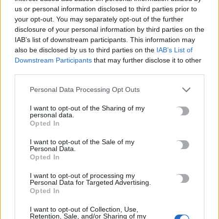
us or personal information disclosed to third parties prior to
Περσείδες: Το εντυπωσιακό φαινόμενο πλησιάζει – Πότε θα
your opt-out. You may separately opt-out of the further
δούμε τη «βροχή» των αστεριών
disclosure of your personal information by third parties on the
8 Αυγούστου, 2026
IAB’s list of downstream participants. This information may
also be disclosed by us to third parties on the
IAB’s List of
Downstream Participants
that may further disclose it to other
Ενοίκια: Πότε γίνονται υποχρεωτικές οι πληρωμές μέσω
third parties.
τραπεζών
8 Αυγούστου, 2026
Personal Data Processing Opt Outs
I want to opt-out of the Sharing of my
Ισπανία: Η συγκινητική επανένωση γυναίκας με τα
personal data.
Opted In
γαϊδουράκια της μετά τις πυρκαγιές
8 Αυγούστου, 2026
I want to opt-out of the Sale of my
Personal Data.
Opted In
Στις 19 Αυγούστου η γενική συνέλευση του συλλόγου
I want to opt-out of processing my
κρεοπωλών Χανίων
Personal Data for Targeted Advertising.
8 Αυγούστου, 2026
Opted In
I want to opt-out of Collection, Use,
Νέος κύκλος μαθημάτων Κινεζικής Γλώσσας στο
Retention, Sale, and/or Sharing of my