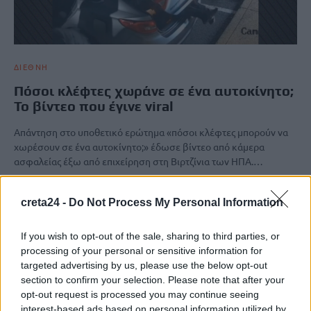
ΔΙΕΘΝΗ
Πόσοι κλέφτες χωράνε σε ένα αυτοκίνητο;
Το βίντεο που έγινε viral
Απάντηση στο υποθετικό ερώτημα «πόσοι κλέφτες μπορούν να
χωρέσουν σε ένα αυτοκίνητο;» έδωσε βίντεο από κάμερα
ασφαλείας έξω από επιχείρηση στη Βιρτζίνια των ΗΠΑ.…
Newsroom
14 Νοεμβρίου, 2025
creta24 -
Do Not Process My Personal Information
ΡΟΗ ΕΙΔΗΣΕΩΝ
If you wish to opt-out of the sale, sharing to third parties, or
processing of your personal or sensitive information for
Ποιες οι απάτητες παραλίες της Ελλάδας – My coast: Πώς θα
targeted advertising by us, please use the below opt-out
κάνετε καταγγελία για παρανομίες
section to confirm your selection. Please note that after your
8 Αυγούστου, 2026
opt-out request is processed you may continue seeing
interest-based ads based on personal information utilized by