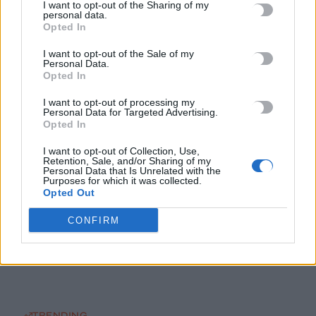
I want to opt-out of the Sharing of my
ΠΑΣΟΚ: Βαφτίζουν «επιτυχία» τη μεταφορά του λογαριασμού
personal data.
της Ρήτρας Διαφυγής στους πολίτες
Opted In
7 Αυγούστου, 2026
I want to opt-out of the Sale of my
Personal Data.
Opted In
Στον ΟΦΗ η 22χρονη πασαδόρος Ελενα Γεωργιάδου
7 Αυγούστου, 2026
I want to opt-out of processing my
Personal Data for Targeted Advertising.
Opted In
Σαμαριά: «Πυρά» Καλογερή για τα λουκέτα στο φαράγγι –
I want to opt-out of Collection, Use,
«Αδικαιολόγητα τα περισσότερα κλεισίματα»
Retention, Sale, and/or Sharing of my
Personal Data that Is Unrelated with the
7 Αυγούστου, 2026
Purposes for which it was collected.
Opted Out
Καύσωνας: Η Μεσόγειος «βράζει» -Στους 33°C η θάλασσα στη
CONFIRM
Μαγιόρκα, «δεν μπορούμε ούτε να δροσιστούμε», λένε οι
τουρίστες
7 Αυγούστου, 2026
TRENDING